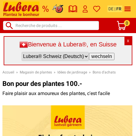
DE
|
FR
0
X
Bienvenue à Lubera®, en Suisse
Accueil
»
Magasin de plantes
»
Idées de jardinage
»
Bons d'achats
Bon pour des plantes 100.-
Faire plaisir aux amoureux des plantes, c'est facile