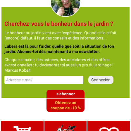
Cherchez-vous le bonheur dans le jardin ?
Le bonheur au jardin vient avec l'expérience. Quand celle-ci fait
(encore) défaut, il faut des conseils et des informations...
Lubera est là pour t'aider, quelle que soit la situation de ton
jardin. Abonne-toi dès maintenant à ma newsletter.
Chaque semaine, des astuces, des anecdotes et des offres
exceptionnelles : tu deviendras toi aussi un pro du jardinage !
Markus Kobelt
s’abonner
Obtenez un
coupon de -10 %