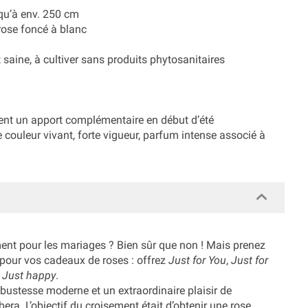
squ’à env. 250 cm
rose foncé à blanc
saine, à cultiver sans produits phytosanitaires
ment un apport complémentaire en début d’été
couleur vivant, forte vigueur, parfum intense associé à
nt pour les mariages ? Bien sûr que non ! Mais prenez
pour vos cadeaux de roses : offrez
Just for You
,
Just for
:
Just happy
.
obustesse moderne et un extraordinaire plaisir de
era. L’objectif du croisement était d’obtenir une rose