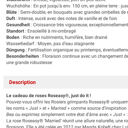
Wuchshöhe : En pot jusqu’à env. 150 cm, en pleine terre : ju
Blüte
: Semi-double, en bouquets avec grandes ombelles de 
Duft
: Intense, sucré avec des notes de vanille et de foin
Gesundheit
: Croissance très vigoureuse, exceptionnellement 
Standort
: Ensoleillé à mi-ombragé
Boden
: Riche en nutriments, humifère, bien drainé
Wasserbedarf : Moyen, pas d’eau stagnante
Düngung
: Fertilisation organique au printemps, éventuelle
Besonderheiten
: Floraison continue avec un changement de 
une grande robustesse
Description
Le cadeau de roses Roseasy®, just do it !
Pouvez-vous offrir les Rosiers grimpants Roseasy® uniqueme
les noms «
Just
» et «
Married
» comme source d’inspiration 
Bea
ou exprimez simplement votre état d’âme avec «
Just
» 
La rose Roseasy® ‘Married’ réunit une allure naturelle, une r
floraison. Elle a été créée en 2012 par Magda Kobelt chez Lub