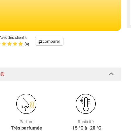
Avis des clients
comparer
(4)
d®
Parfum
Rusticité
Très parfumée
-15 °C à -20 °C