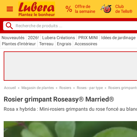
Offre de
Club
la semaine
de Tells®
Nouveautés
2026!
Lubera Créations
PRIX MINI
Idées de jardinage
Plantes d'intérieur
Terreau
Engrais
Accessoires
Accueil
»
Magasin de plantes
»
Rosiers
»
Roses - par type
»
Rosiers grimpant
Rosier grimpant Roseasy® Married®
Rosa x hybrida : Mini-rosiers grimpants du rose foncé au blan