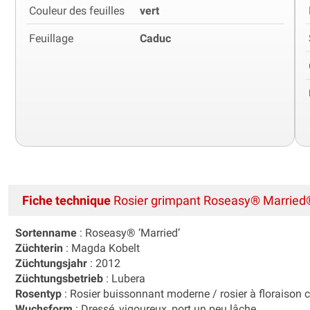
Couleur des feuilles
vert
Feuillage
Caduc
Fiche technique
Rosier grimpant Roseasy® Married
Sortenname
: Roseasy® ‘Married’
Züchterin
: Magda Kobelt
Züchtungsjahr
: 2012
Züchtungsbetrieb
: Lubera
Rosentyp
: Rosier buissonnant moderne / rosier à floraison 
Wuchsform
: Dressé, vigoureux, port un peu lâche