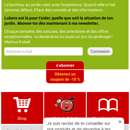
Le bonheur au jardin vient avec l'expérience. Quand celle-ci fait
(encore) défaut, il faut des conseils et des informations...
Lubera est là pour t'aider, quelle que soit la situation de ton
jardin. Abonne-toi dès maintenant à ma newsletter.
Chaque semaine, des astuces, des anecdotes et des offres
exceptionnelles : tu deviendras toi aussi un pro du jardinage !
Markus Kobelt
s’abonner
Obtenez un
coupon de -10 %
Shop
Club de Tells®
Blog de jardinage