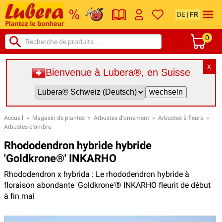
DE
|
FR
0
X
Bienvenue à Lubera®, en Suisse
Accueil
»
Magasin de plantes
»
Arbustes d'ornement
»
Arbustes à fleurs
»
Arbustes d'ombre
Rhododendron hybride hybride
'Goldkrone®' INKARHO
Rhododendron x hybrida : Le rhododendron hybride à
floraison abondante 'Goldkrone'® INKARHO fleurit de début
à fin mai