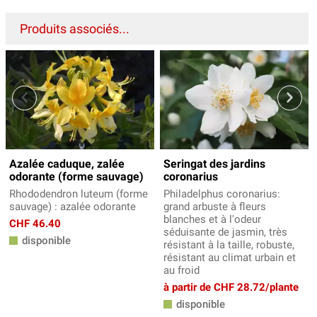
Produits associés...
Azalée caduque, zalée
Seringat des jardins
odorante (forme sauvage)
coronarius
Rhododendron luteum (forme
Philadelphus coronarius:
sauvage) : azalée odorante
grand arbuste à fleurs
blanches et à l'odeur
CHF 46.40
séduisante de jasmin, très
disponible
résistant à la taille, robuste,
résistant au climat urbain et
au froid
à partir de CHF 28.72/plante
disponible