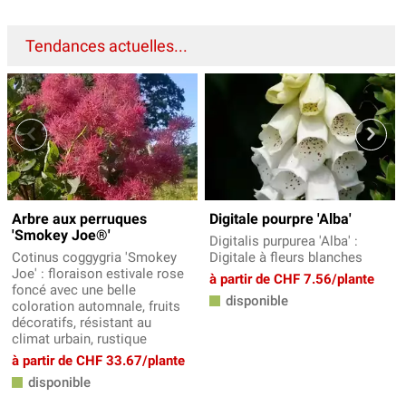
Tendances actuelles...
Arbre aux perruques
Digitale pourpre 'Alba'
'Smokey Joe®'
Digitalis purpurea 'Alba' :
Cotinus coggygria 'Smokey
Digitale à fleurs blanches
Joe' : floraison estivale rose
à partir de CHF 7.56/plante
foncé avec une belle
disponible
coloration automnale, fruits
décoratifs, résistant au
climat urbain, rustique
à partir de CHF 33.67/plante
disponible