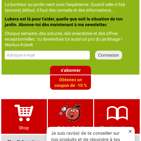
Le bonheur au jardin vient avec l'expérience. Quand celle-ci fait
(encore) défaut, il faut des conseils et des informations...
Lubera est là pour t'aider, quelle que soit la situation de ton
jardin. Abonne-toi dès maintenant à ma newsletter.
Chaque semaine, des astuces, des anecdotes et des offres
exceptionnelles : tu deviendras toi aussi un pro du jardinage !
Markus Kobelt
s’abonner
Obtenez un
coupon de -10 %
Shop
Club de Tells®
Blog de jardinage