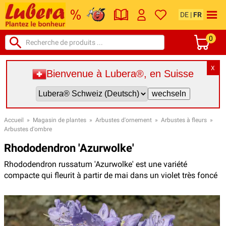
DE
|
FR
0
X
Bienvenue à Lubera®, en Suisse
Accueil
»
Magasin de plantes
»
Arbustes d'ornement
»
Arbustes à fleurs
»
Arbustes d'ombre
Rhododendron 'Azurwolke'
Rhododendron russatum 'Azurwolke' est une variété
compacte qui fleurit à partir de mai dans un violet très foncé