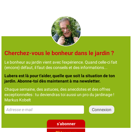
Cherchez-vous le bonheur dans le jardin ?
Le bonheur au jardin vient avec l'expérience. Quand celle-ci fait
(encore) défaut, il faut des conseils et des informations...
Lubera est là pour t'aider, quelle que soit la situation de ton
jardin. Abonne-toi dès maintenant à ma newsletter.
Chaque semaine, des astuces, des anecdotes et des offres
exceptionnelles : tu deviendras toi aussi un pro du jardinage !
Markus Kobelt
s’abonner