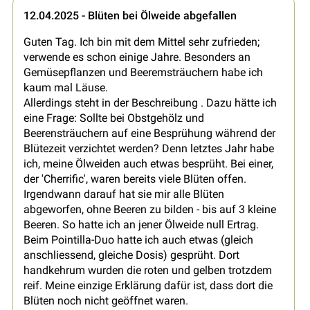
12.04.2025 - Blüten bei Ölweide abgefallen
Guten Tag. Ich bin mit dem Mittel sehr zufrieden;
verwende es schon einige Jahre. Besonders an
Gemüsepflanzen und Beeremsträuchern habe ich
kaum mal Läuse.
Allerdings steht in der Beschreibung . Dazu hätte ich
eine Frage: Sollte bei Obstgehölz und
Beerensträuchern auf eine Besprühung während der
Blütezeit verzichtet werden? Denn letztes Jahr habe
ich, meine Ölweiden auch etwas besprüht. Bei einer,
der 'Cherrific', waren bereits viele Blüten offen.
Irgendwann darauf hat sie mir alle Blüten
abgeworfen, ohne Beeren zu bilden - bis auf 3 kleine
Beeren. So hatte ich an jener Ölweide null Ertrag.
Beim Pointilla-Duo hatte ich auch etwas (gleich
anschliessend, gleiche Dosis) gesprüht. Dort
handkehrum wurden die roten und gelben trotzdem
reif. Meine einzige Erklärung dafür ist, dass dort die
Blüten noch nicht geöffnet waren.