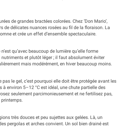
ourées de grandes bractées colorées. Chez ‘Don Mario’,
s de délicates nuances rosées au fil de la floraison. La
tomne et crée un effet d’ensemble spectaculaire.
e n’est qu’avec beaucoup de lumière qu’elle forme
utriments et plutôt léger ; il faut absolument éviter
gulièrement mais modérément, en hiver beaucoup moins.
 pas le gel, c’est pourquoi elle doit être protégée avant les
s à environ 5–12 °C est idéal, une chute partielle des
rrosez seulement parcimonieusement et ne fertilisez pas,
u printemps.
gions très douces et peu sujettes aux gelées. Là, un
s pergolas et arches convient. Un sol bien drainé est