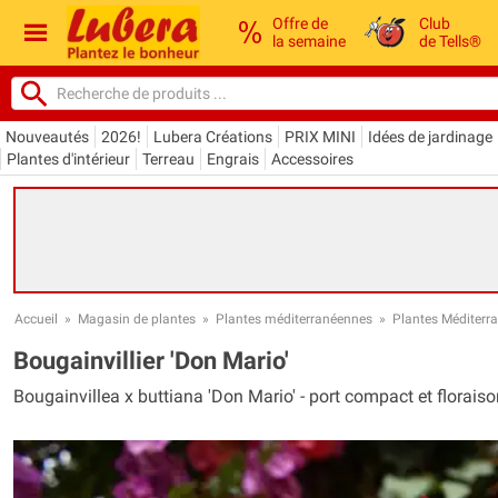
Offre de
Club
la semaine
de Tells®
Nouveautés
2026!
Lubera Créations
PRIX MINI
Idées de jardinage
Plantes d'intérieur
Terreau
Engrais
Accessoires
Accueil
»
Magasin de plantes
»
Plantes méditerranéennes
»
Plantes Méditerr
Bougainvillier 'Don Mario'
Bougainvillea x buttiana 'Don Mario' - port compact et florais