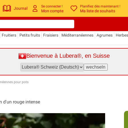
Se connecter !
Planifiez dès maintenant !
Journal
Mon compte
Ma liste de souhaits
Fruitiers
Petits fruits
Fraisiers
Méditerranéennes
Agrumes
Herbe
Bienvenue à Lubera®, en Suisse
anéennes pour pots
on d'un rouge intense