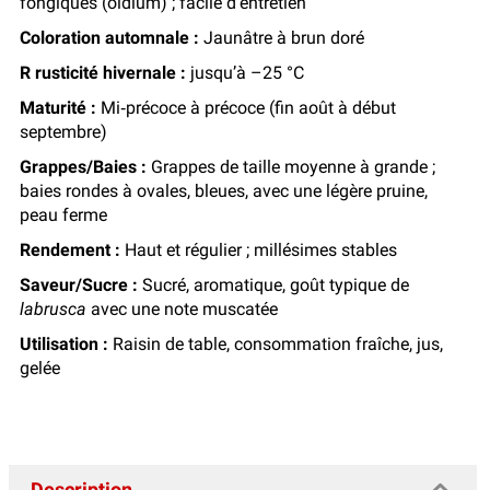
fongiques (oïdium) ; facile d’entretien
Coloration automnale :
Jaunâtre à brun doré
R rusticité hivernale :
jusqu’à –25 °C
Maturité :
Mi‑précoce à précoce (fin août à début
septembre)
Grappes/Baies :
Grappes de taille moyenne à grande ;
baies rondes à ovales, bleues, avec une légère pruine,
peau ferme
Rendement :
Haut et régulier ; millésimes stables
Saveur/Sucre :
Sucré, aromatique, goût typique de
labrusca
avec une note muscatée
Utilisation :
Raisin de table, consommation fraîche, jus,
gelée
Description