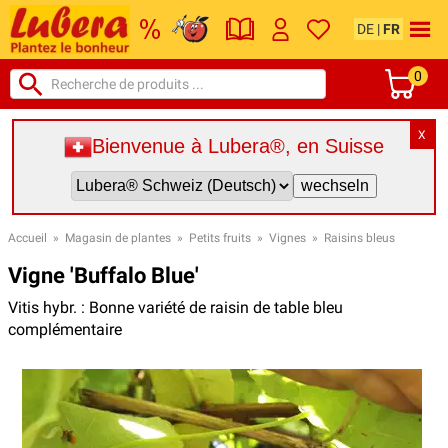
DE
|
FR
0
X
Bienvenue à Lubera®, en Suisse
Accueil
»
Magasin de plantes
»
Petits fruits
»
Vignes
»
Raisins bleus
Vigne 'Buffalo Blue'
Vitis hybr. : Bonne variété de raisin de table bleu
complémentaire