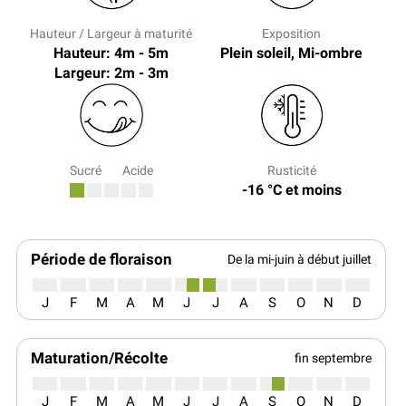
Hauteur / Largeur à maturité
Exposition
Hauteur: 4m - 5m
Plein soleil, Mi-ombre
Largeur: 2m - 3m
Sucré
Acide
Rusticité
-16 °C et moins
Période de floraison
De la mi-juin à début juillet
J
F
M
A
M
J
J
A
S
O
N
D
Maturation/Récolte
fin septembre
J
F
M
A
M
J
J
A
S
O
N
D