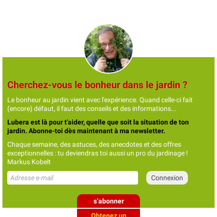
Cherchez-vous le bonheur dans le jardin ?
Le bonheur au jardin vient avec l'expérience. Quand celle-ci fait
(encore) défaut, il faut des conseils et des informations...
Lubera est là pour t'aider, quelle que soit la situation de ton
jardin. Abonne-toi dès maintenant à ma newsletter.
Chaque semaine, des astuces, des anecdotes et des offres
exceptionnelles : tu deviendras toi aussi un pro du jardinage !
Markus Kobelt
s’abonner
Obtenez un