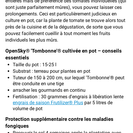
entières mais de préférence des tomates individuelles (qui
sont juste parfaitement mûres), vous pouvez laisser ces
prolongements. Ceci est particulièrement judicieux en
culture en pot, car la plante de tomate se trouve alors tout
près de la cuisine et de la dégustation, de sorte que vous
pouvez facilement cueillir à tout moment les fruits
individuels les plus mûrs.
OpenSky® 'Tombonne'® cultivée en pot – conseils
essentiels
Taille du pot : 15-25 l
Substrat : terreau pour plantes en pot
Tuteur de 150 à 200 cm, sur lequel 'Tombonne'® peut
être conduite en une tige
arracher les gourmands en continu
Fertilisation : 30 grammes d'engrais à libération lente
engrais de saison Frutilizer® Plus
par 5 litres de
volume de pot
Protection supplémentaire contre les maladies
fongiques
Recouvrir le sol 4 semaines après la plantation avec