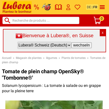
DE
|
FR
0
X
Bienvenue à Lubera®, en Suisse
Accueil
»
Magasin de plantes
»
légumes
»
Plants de tomates
»
Tomates de
plein champ
Tomate de plein champ OpenSky®
'Tombonne®'
Solanum lycopersicum : La tomate à salade ou en grappe
pour la pleine terre