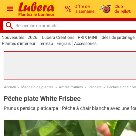
Offre de
Club
la semaine
de Tells®
Nouveautés
2026!
Lubera Créations
PRIX MINI
Idées de jardinage
Plantes d'intérieur
Terreau
Engrais
Accessoires
Accueil
»
Magasin de plantes
»
Arbres fruitiers
»
Pêchers
»
Pêches à chair b
Pêche plate White Frisbee
Prunus persica platicarpa : Pêche à chair blanche avec une fo