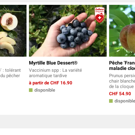
Myrtille Blue Dessert®
Pêche 'Franç
maladie cl
 : tolérant
Vaccinium spp : La variété
 du pêcher
aromatique tardive
Prunus persi
chair blanche
à partir de CHF 16.90
de la cloque
disponible
CHF 54.90
disponibl