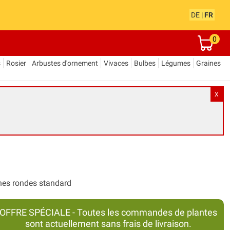
DE
|
FR
0
s
Rosier
Arbustes d'ornement
Vivaces
Bulbes
Légumes
Graines
X
ches rondes standard
OFFRE SPÉCIALE - Toutes les commandes de plantes
sont actuellement sans frais de livraison.