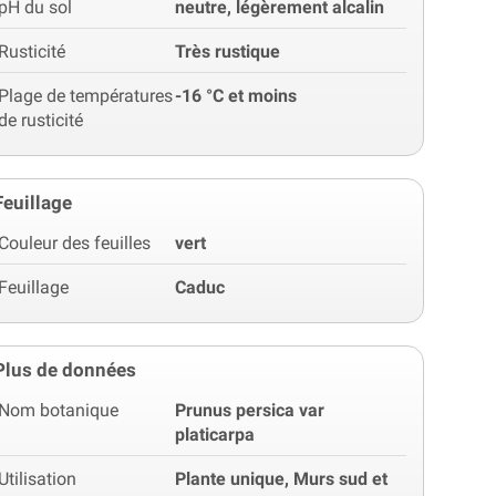
pH du sol
neutre, légèrement alcalin
Rusticité
Très rustique
Plage de températures
-16 °C et moins
de rusticité
Feuillage
Couleur des feuilles
vert
Feuillage
Caduc
Plus de données
Nom botanique
Prunus persica var
platicarpa
Utilisation
Plante unique, Murs sud et