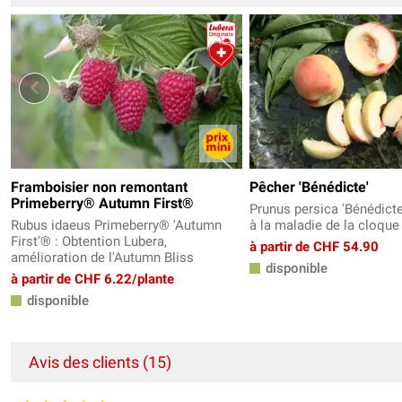
Framboisier non remontant
Pêcher 'Bénédicte'
Primeberry® Autumn First®
Prunus persica 'Bénédicte'
Rubus idaeus Primeberry® 'Autumn
à la maladie de la cloque
First'® : Obtention Lubera,
à partir de CHF 54.90
amélioration de l'Autumn Bliss
disponible
à partir de CHF 6.22/plante
disponible
Avis des clients (15)