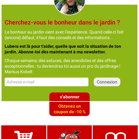
Cherchez-vous le bonheur dans le jardin ?
Le bonheur au jardin vient avec l'expérience. Quand celle-ci fait
(encore) défaut, il faut des conseils et des informations...
Lubera est là pour t'aider, quelle que soit la situation de ton
jardin. Abonne-toi dès maintenant à ma newsletter.
Chaque semaine, des astuces, des anecdotes et des offres
exceptionnelles : tu deviendras toi aussi un pro du jardinage !
Markus Kobelt
s’abonner
Obtenez un
coupon de -10 %