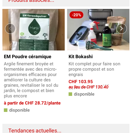
-20%
EM Poudre céramique
Kit Bokashi
Argile finement broyée et
Kit complet pour faire son
fermentée avec des micro-
propre compost et son
organismes efficaces pour
engrais
améliorer la culture des
CHF 103.95
graines, revitaliser le sol du
au lieu de CHF 130.40
jardin, le compost et bien
disponible
plus encore
à partir de CHF 28.72/plante
disponible
Tendances actuelles...