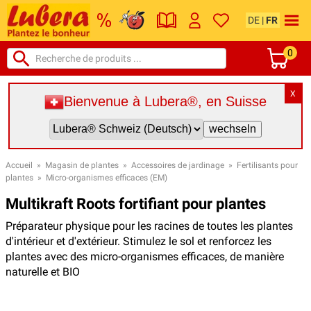
DE
|
FR
0
X
Bienvenue à Lubera®, en Suisse
Accueil
»
Magasin de plantes
»
Accessoires de jardinage
»
Fertilisants pour
plantes
»
Micro-organismes efficaces (EM)
Multikraft Roots fortifiant pour plantes
Préparateur physique pour les racines de toutes les plantes
d'intérieur et d'extérieur. Stimulez le sol et renforcez les
plantes avec des micro-organismes efficaces, de manière
naturelle et BIO