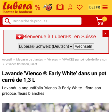
DE
|
FR
0
X
Bienvenue à Lubera®, en Suisse
Accueil
»
Magasin de plantes
»
Vivaces
»
VIVACES par période de floraison
»
Vivaces floraison juillet
Lavande 'Vienco ® Early White' dans un pot
carré de 1,3 L
Lavandula angustifolia 'Vienco ® Early White' : floraison
précoce, fleurs blanches