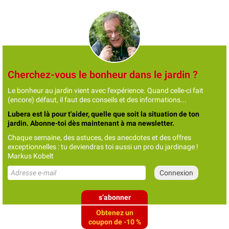
Cherchez-vous le bonheur dans le jardin ?
Le bonheur au jardin vient avec l'expérience. Quand celle-ci fait
(encore) défaut, il faut des conseils et des informations...
Lubera est là pour t'aider, quelle que soit la situation de ton
jardin. Abonne-toi dès maintenant à ma newsletter.
Chaque semaine, des astuces, des anecdotes et des offres
exceptionnelles : tu deviendras toi aussi un pro du jardinage !
Markus Kobelt
s’abonner
Obtenez un
coupon de -10 %