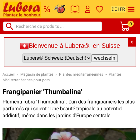
DE
|
FR
0
X
Bienvenue à Lubera®, en Suisse
Accueil
»
Magasin de plantes
»
Plantes méditerranéennes
»
Plantes
Méditerranéennes pour pots
Frangipanier 'Thumbalina'
Plumeria rubra 'Thumbalina' : L'un des frangipaniers les plus
parfumés qui soient : Une beauté tropicale au potentiel
addictif, même dans les jardins d'Europe centrale