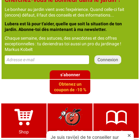
Le bonheur au jardin vient avec l'expérience. Quand celle-ci fait
(encore) défaut, il faut des conseils et des informations...
Lubera est là pour t'aider, quelle que soit la situation de ton
jardin. Abonne-toi dès maintenant à ma newsletter.
Chaque semaine, des astuces, des anecdotes et des offres
exceptionnelles : tu deviendras toi aussi un pro du jardinage !
Markus Kobelt
s’abonner
Obtenez un
coupon de -10 %
Shop
Club de Tells®
Blog de jardinage