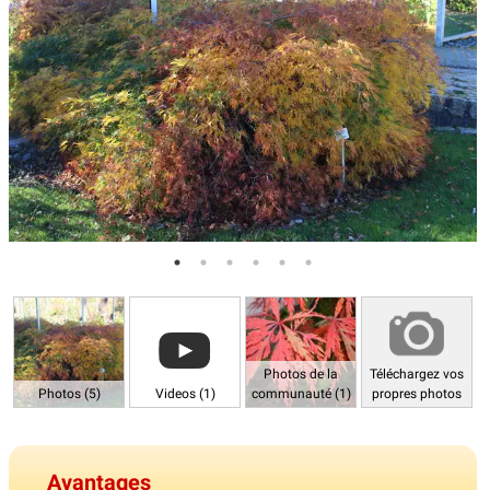
Photos de la
Téléchargez vos
Photos (5)
Videos (1)
communauté (1)
propres photos
Avantages