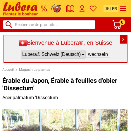
DE
|
FR
0
X
Bienvenue à Lubera®, en Suisse
Accueil
»
Magasin de plantes
Érable du Japon, Érable à feuilles d'obier
'Dissectum'
Acer palmatum 'Dissectum'