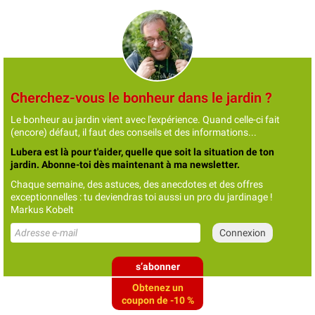
Cherchez-vous le bonheur dans le jardin ?
Le bonheur au jardin vient avec l'expérience. Quand celle-ci fait
(encore) défaut, il faut des conseils et des informations...
Lubera est là pour t'aider, quelle que soit la situation de ton
jardin. Abonne-toi dès maintenant à ma newsletter.
Chaque semaine, des astuces, des anecdotes et des offres
exceptionnelles : tu deviendras toi aussi un pro du jardinage !
Markus Kobelt
s’abonner
Obtenez un
coupon de -10 %