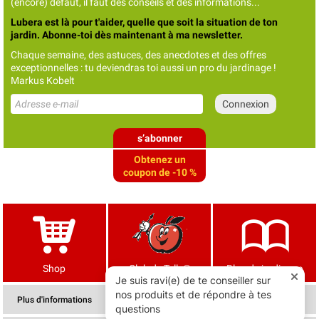
(encore) défaut, il faut des conseils et des informations...
Lubera est là pour t'aider, quelle que soit la situation de ton
jardin. Abonne-toi dès maintenant à ma newsletter.
Chaque semaine, des astuces, des anecdotes et des offres
exceptionnelles : tu deviendras toi aussi un pro du jardinage !
Markus Kobelt
s’abonner
Obtenez un
coupon de -10 %
Shop
Club de Tells®
Blog de jardinage
Plus d'informations