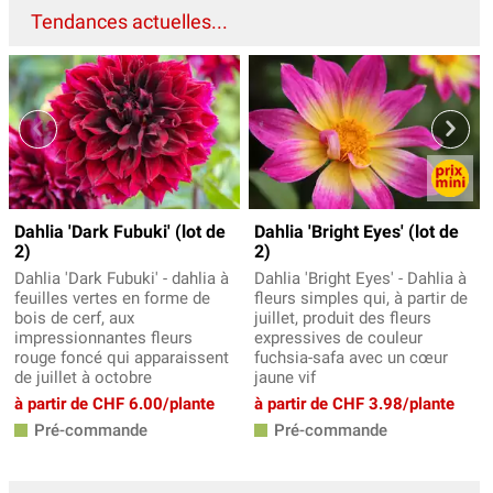
Tendances actuelles...
Dahlia 'Dark Fubuki' (lot de
Dahlia 'Bright Eyes' (lot de
2)
2)
Dahlia 'Dark Fubuki' - dahlia à
Dahlia 'Bright Eyes' - Dahlia à
feuilles vertes en forme de
fleurs simples qui, à partir de
bois de cerf, aux
juillet, produit des fleurs
impressionnantes fleurs
expressives de couleur
rouge foncé qui apparaissent
fuchsia-safa avec un cœur
de juillet à octobre
jaune vif
à partir de CHF 6.00/plante
à partir de CHF 3.98/plante
Pré-commande
Pré-commande