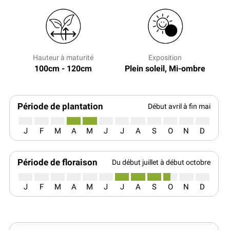
Hauteur à maturité
Exposition
100cm - 120cm
Plein soleil, Mi-ombre
Période de plantation
Début avril à fin mai
J
F
M
A
M
J
J
A
S
O
N
D
Période de floraison
Du début juillet à début octobre
J
F
M
A
M
J
J
A
S
O
N
D