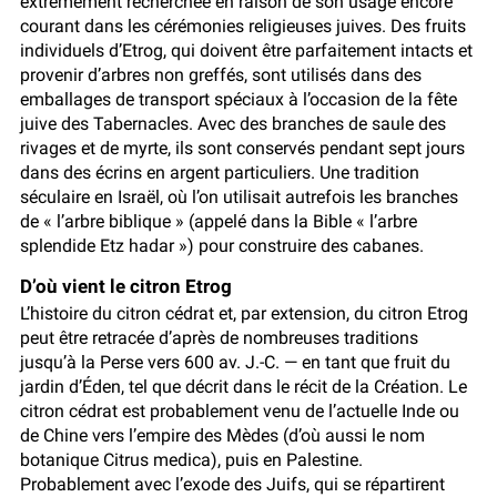
extrêmement recherchée en raison de son usage encore
courant dans les cérémonies religieuses juives. Des fruits
individuels d’Etrog, qui doivent être parfaitement intacts et
provenir d’arbres non greffés, sont utilisés dans des
emballages de transport spéciaux à l’occasion de la fête
juive des Tabernacles. Avec des branches de saule des
rivages et de myrte, ils sont conservés pendant sept jours
dans des écrins en argent particuliers. Une tradition
séculaire en Israël, où l’on utilisait autrefois les branches
de « l’arbre biblique » (appelé dans la Bible « l’arbre
splendide Etz hadar ») pour construire des cabanes.
D’où vient le citron Etrog
L’histoire du citron cédrat et, par extension, du citron Etrog
peut être retracée d’après de nombreuses traditions
jusqu’à la Perse vers 600 av. J.-C. — en tant que fruit du
jardin d’Éden, tel que décrit dans le récit de la Création. Le
citron cédrat est probablement venu de l’actuelle Inde ou
de Chine vers l’empire des Mèdes (d’où aussi le nom
botanique Citrus medica), puis en Palestine.
Probablement avec l’exode des Juifs, qui se répartirent