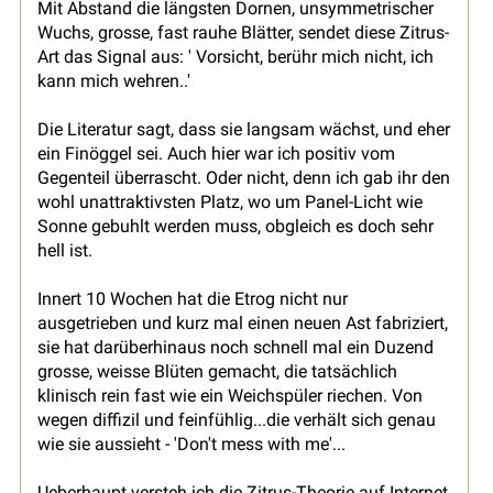
Mit Abstand die längsten Dornen, unsymmetrischer
Wuchs, grosse, fast rauhe Blätter, sendet diese Zitrus-
Art das Signal aus: ' Vorsicht, berühr mich nicht, ich
kann mich wehren..'
Die Literatur sagt, dass sie langsam wächst, und eher
ein Finöggel sei. Auch hier war ich positiv vom
Gegenteil überrascht. Oder nicht, denn ich gab ihr den
wohl unattraktivsten Platz, wo um Panel-Licht wie
Sonne gebuhlt werden muss, obgleich es doch sehr
hell ist.
Innert 10 Wochen hat die Etrog nicht nur
ausgetrieben und kurz mal einen neuen Ast fabriziert,
sie hat darüberhinaus noch schnell mal ein Duzend
grosse, weisse Blüten gemacht, die tatsächlich
klinisch rein fast wie ein Weichspüler riechen. Von
wegen diffizil und feinfühlig...die verhält sich genau
wie sie aussieht - 'Don't mess with me'...
Ueberhaupt versteh ich die Zitrus-Theorie auf Internet