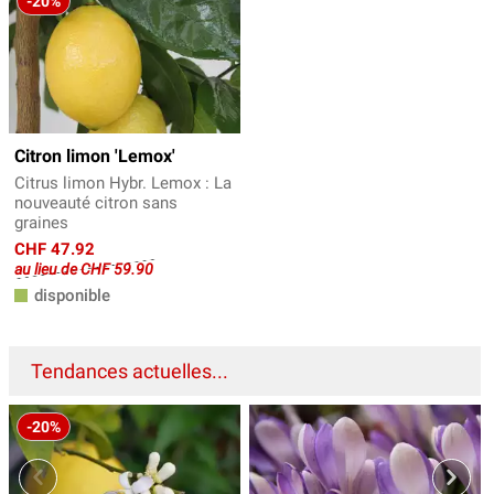
-20%
Citron limon 'Lemox'
Citrus limon Hybr. Lemox : La
nouveauté citron sans
graines
CHF 47.92
au lieu de CHF 59.90
disponible
Tendances actuelles...
-20%