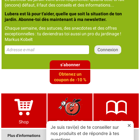
(encore) défaut, il faut des conseils et des informations...
Lubera est là pour t'aider, quelle que soit la situation de ton
jardin. Abonne-toi dès maintenant à ma newsletter.
Chaque semaine, des astuces, des anecdotes et des offres
exceptionnelles : tu deviendras toi aussi un pro du jardinage !
Markus Kobelt
s’abonner
Obtenez un
coupon de -10 %
Shop
Club de Tells®
Blog de jardinage
Plus d'informations