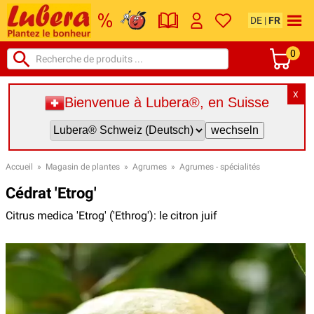
DE
|
FR
0
X
Bienvenue à Lubera®, en Suisse
Accueil
»
Magasin de plantes
»
Agrumes
»
Agrumes - spécialités
Cédrat 'Etrog'
Citrus medica 'Etrog' ('Ethrog'): le citron juif