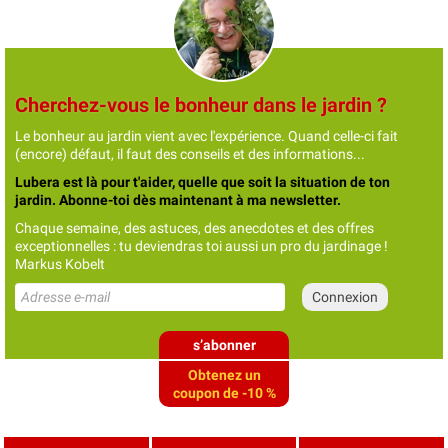
Cherchez-vous le bonheur dans le jardin ?
Le bonheur au jardin vient avec l'expérience. Quand celle-ci fait
(encore) défaut, il faut des conseils et des informations...
Lubera est là pour t'aider, quelle que soit la situation de ton
jardin. Abonne-toi dès maintenant à ma newsletter.
Chaque semaine, des astuces, des anecdotes et des offres
exceptionnelles : tu deviendras toi aussi un pro du jardinage !
Markus Kobelt
s’abonner
Obtenez un
coupon de -10 %