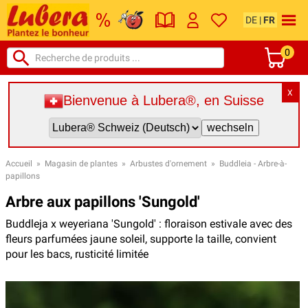
DE
|
FR
0
X
Bienvenue à Lubera®, en Suisse
Accueil
»
Magasin de plantes
»
Arbustes d'ornement
»
Buddleia - Arbre-à-
papillons
Arbre aux papillons 'Sungold'
Buddleja x weyeriana 'Sungold' : floraison estivale avec des
fleurs parfumées jaune soleil, supporte la taille, convient
pour les bacs, rusticité limitée