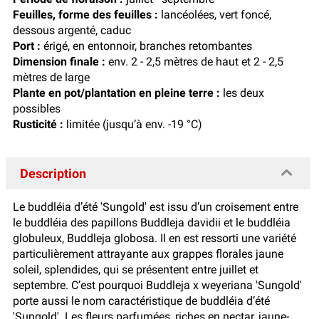
Feuilles, forme des feuilles :
lancéolées, vert foncé,
dessous argenté, caduc
Port :
érigé, en entonnoir, branches retombantes
Dimension finale :
env. 2 - 2,5 mètres de haut et 2 - 2,5
mètres de large
Plante en pot/plantation en pleine terre :
les deux
possibles
Rusticité :
limitée (jusqu’à env. -19 °C)
Description
Le buddléia d’été 'Sungold' est issu d’un croisement entre
le buddléia des papillons Buddleja davidii et le buddléia
globuleux, Buddleja globosa. Il en est ressorti une variété
particulièrement attrayante aux grappes florales jaune
soleil, splendides, qui se présentent entre juillet et
septembre. C’est pourquoi Buddleja x weyeriana 'Sungold'
porte aussi le nom caractéristique de buddléia d’été
'Sungold'. Les fleurs parfumées, riches en nectar, jaune-