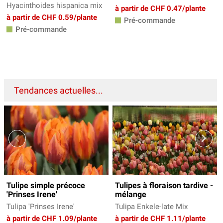
Hyacinthoides hispanica mix
à partir de CHF 0.47/plante
à partir de CHF 0.59/plante
Pré-commande
Pré-commande
Tendances actuelles...
Tulipe simple précoce
Tulipes à floraison tardive -
'Prinses Irene'
mélange
Tulipa 'Prinses Irene'
Tulipa Enkele-late Mix
à partir de CHF 1.09/plante
à partir de CHF 1.11/plante