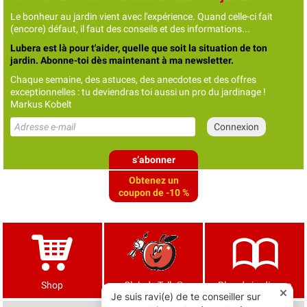
Le bonheur au jardin vient avec l'expérience. Quand celle-ci fait
(encore) défaut, il faut des conseils et des informations...
Lubera est là pour t'aider, quelle que soit la situation de ton
jardin. Abonne-toi dès maintenant à ma newsletter.
Chaque semaine, des astuces, des anecdotes et des offres
exceptionnelles : tu deviendras toi aussi un pro du jardinage !
Markus Kobelt
s’abonner
Obtenez un
coupon de -10 %
Shop
Club de Tells®
Blog de jardinage