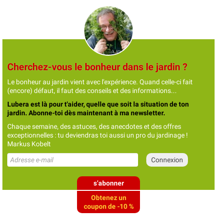
Cherchez-vous le bonheur dans le jardin ?
Le bonheur au jardin vient avec l'expérience. Quand celle-ci fait
(encore) défaut, il faut des conseils et des informations...
Lubera est là pour t'aider, quelle que soit la situation de ton
jardin. Abonne-toi dès maintenant à ma newsletter.
Chaque semaine, des astuces, des anecdotes et des offres
exceptionnelles : tu deviendras toi aussi un pro du jardinage !
Markus Kobelt
s’abonner
Obtenez un
coupon de -10 %