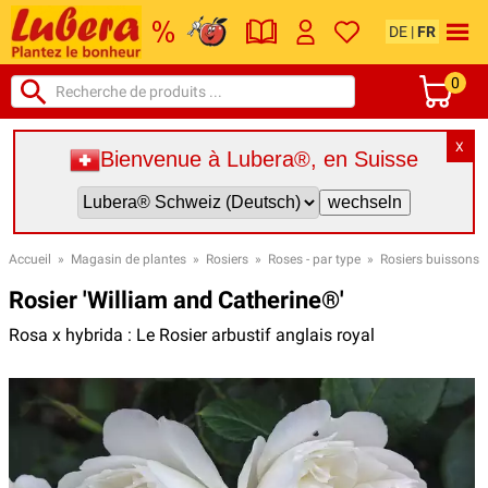
DE
|
FR
0
X
Bienvenue à Lubera®, en Suisse
Accueil
»
Magasin de plantes
»
Rosiers
»
Roses - par type
»
Rosiers buissons
Rosier 'William and Catherine®'
Rosa x hybrida : Le Rosier arbustif anglais royal