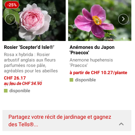
-25%
Rosier 'Scepter'd Isle®'
Anémones du Japon
'Praecox'
Rosa x hybrida : Rosier
arbustif anglais aux fleurs
Anemone hupehensis
parfumées rose pâle,
'Praecox'
agréables pour les abeilles
à partir de CHF 10.27/plante
CHF 26.17
disponible
au lieu de CHF 34.90
disponible
Partagez votre récit de jardinage et gagnez
des Tells®...