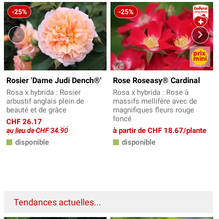
-25%
-25%
Rosier 'Dame Judi Dench®'
Rose Roseasy® Cardinal
Rosa x hybrida : Rosier
Rosa x hybrida : Rose à
arbustif anglais plein de
massifs mellifère avec de
beauté et de grâce
magnifiques fleurs rouge
foncé
CHF 26.17
à partir de CHF 18.67/plante
au lieu de CHF 34.90
disponible
disponible
Tendances actuelles...