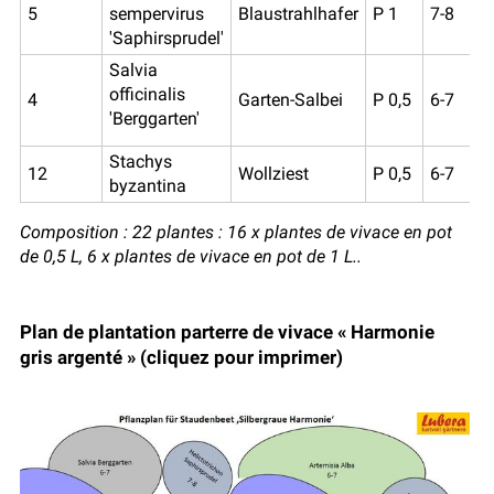
5
sempervirus
Blaustrahlhafer
P 1
7-8
'Saphirsprudel'
Salvia
officinalis
4
Garten-Salbei
P 0,5
6-7
'Berggarten'
Stachys
12
Wollziest
P 0,5
6-7
byzantina
Composition : 22 plantes : 16 x plantes de vivace en pot
de 0,5 L, 6 x plantes de vivace en pot de 1 L..
Plan de plantation parterre de vivace « Harmonie
gris argenté » (cliquez pour imprimer)