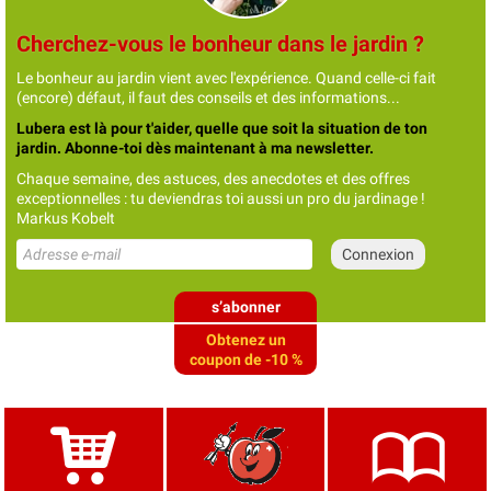
Cherchez-vous le bonheur dans le jardin ?
Le bonheur au jardin vient avec l'expérience. Quand celle-ci fait
(encore) défaut, il faut des conseils et des informations...
Lubera est là pour t'aider, quelle que soit la situation de ton
jardin. Abonne-toi dès maintenant à ma newsletter.
Chaque semaine, des astuces, des anecdotes et des offres
exceptionnelles : tu deviendras toi aussi un pro du jardinage !
Markus Kobelt
s’abonner
Obtenez un
coupon de -10 %