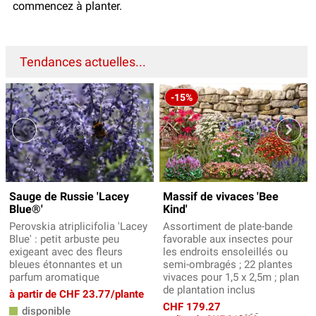
commencez à planter.
Tendances actuelles...
-15%
Sauge de Russie 'Lacey
Massif de vivaces 'Bee
Blue®'
Kind'
Perovskia atriplicifolia 'Lacey
Assortiment de plate-bande
Blue' : petit arbuste peu
favorable aux insectes pour
exigeant avec des fleurs
les endroits ensoleillés ou
bleues étonnantes et un
semi-ombragés ; 22 plantes
parfum aromatique
vivaces pour 1,5 x 2,5m ; plan
de plantation inclus
à partir de CHF 23.77/plante
CHF 179.27
disponible