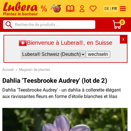
DE
|
FR
0
X
Bienvenue à Lubera®, en Suisse
Accueil
»
Magasin de plantes
Dahlia 'Teesbrooke Audrey' (lot de 2)
Dahlia 'Teesbrooke Audrey' - un dahlia à collerette élégant
aux ravissantes fleurs en forme d'étoile blanches et lilas