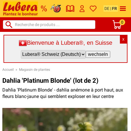
DE
|
FR
0
X
Bienvenue à Lubera®, en Suisse
Accueil
»
Magasin de plantes
Dahlia 'Platinum Blonde' (lot de 2)
Dahlia 'Platinum Blonde' - dahlia anémone à port haut, aux
fleurs blanc-jaune qui semblent exploser en leur centre