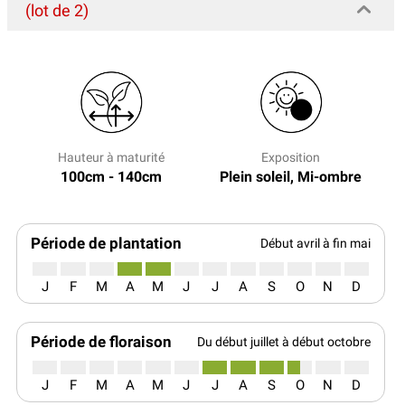
(lot de 2)
Hauteur à maturité
Exposition
100cm - 140cm
Plein soleil, Mi-ombre
Période de plantation
Début avril à fin mai
J
F
M
A
M
J
J
A
S
O
N
D
Période de floraison
Du début juillet à début octobre
J
F
M
A
M
J
J
A
S
O
N
D