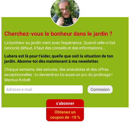
Cherchez-vous le bonheur dans le jardin ?
Le bonheur au jardin vient avec l'expérience. Quand celle-ci fait
(encore) défaut, il faut des conseils et des informations...
Lubera est là pour t'aider, quelle que soit la situation de ton
jardin. Abonne-toi dès maintenant à ma newsletter.
Chaque semaine, des astuces, des anecdotes et des offres
exceptionnelles : tu deviendras toi aussi un pro du jardinage !
Markus Kobelt
s’abonner
Obtenez un
coupon de -10 %