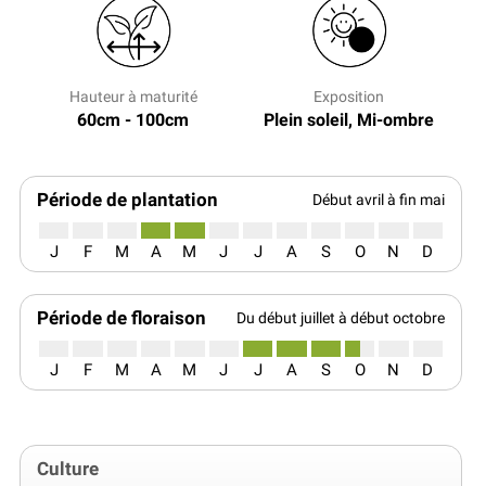
Hauteur à maturité
Exposition
60cm - 100cm
Plein soleil, Mi-ombre
Période de plantation
Début avril à fin mai
J
F
M
A
M
J
J
A
S
O
N
D
Période de floraison
Du début juillet à début octobre
J
F
M
A
M
J
J
A
S
O
N
D
Culture