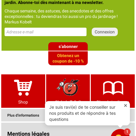
jardin. Abonne-toi dès maintenant à ma newsletter.
Chaque semaine, des astuces, des anecdotes et des offres
exceptionnelles : tu deviendras toi aussi un pro du jardinage !
Markus Kobelt
s’abonner
Obtenez un
coupon de -10 %
Shop
Club de Tells®
Blog de jardinage
Plus d'informations
Mentions légales