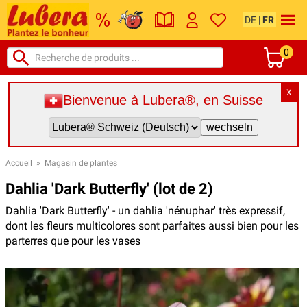
DE
|
FR
0
X
Bienvenue à Lubera®, en Suisse
Accueil
»
Magasin de plantes
Dahlia 'Dark Butterfly' (lot de 2)
Dahlia 'Dark Butterfly' - un dahlia 'nénuphar' très expressif,
dont les fleurs multicolores sont parfaites aussi bien pour les
parterres que pour les vases