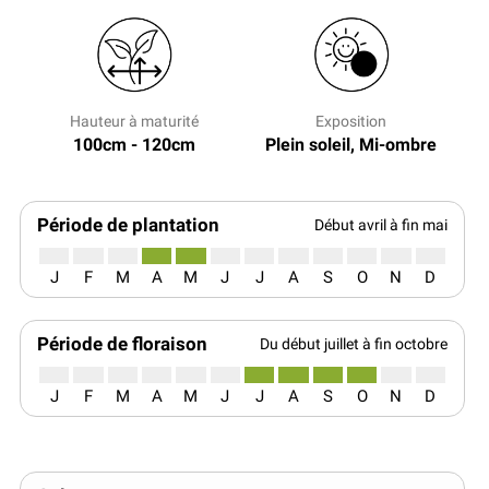
Hauteur à maturité
Exposition
100cm - 120cm
Plein soleil, Mi-ombre
Période de plantation
Début avril à fin mai
J
F
M
A
M
J
J
A
S
O
N
D
Période de floraison
Du début juillet à fin octobre
J
F
M
A
M
J
J
A
S
O
N
D