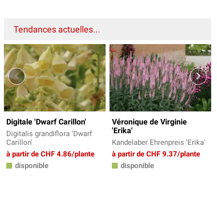
Tendances actuelles...
Digitale 'Dwarf Carillon'
Véronique de Virginie
'Erika'
Digitalis grandiflora 'Dwarf
Carillon'
Kandelaber Ehrenpreis 'Erika'
à partir de CHF 4.86/plante
à partir de CHF 9.37/plante
disponible
disponible