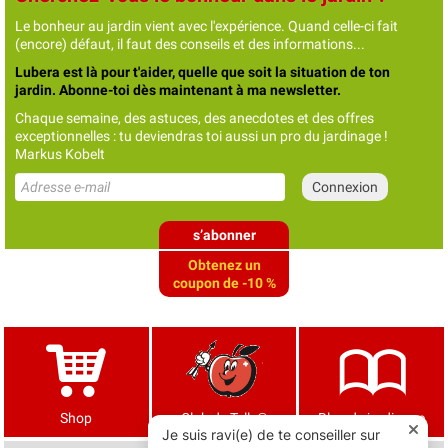
Le bonheur au jardin vient avec l'expérience. Quand celle-ci fait
(encore) défaut, il faut des conseils et des informations...
Lubera est là pour t'aider, quelle que soit la situation de ton
jardin. Abonne-toi dès maintenant à ma newsletter.
Chaque semaine, des astuces, des anecdotes et des offres
exceptionnelles : tu deviendras toi aussi un pro du jardinage !
Markus Kobelt
s’abonner
Obtenez un
coupon de -10 %
Shop
Club de Tells®
Blog de jardinage