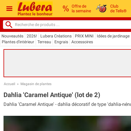
Offre de
Club
la semaine
de Tells®
Nouveautés
2026!
Lubera Créations
PRIX MINI
Idées de jardinage
Plantes d'intérieur
Terreau
Engrais
Accessoires
Accueil
»
Magasin de plantes
Dahlia 'Caramel Antique' (lot de 2)
Dahlia 'Caramel Antique' - dahlia décoratif de type 'dahlia-nénu