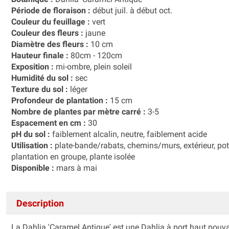
Période de floraison :
début juil. à début oct.
Couleur du feuillage :
vert
Couleur des fleurs :
jaune
Diamètre des fleurs :
10 cm
Hauteur finale :
80cm - 120cm
Exposition :
mi-ombre, plein soleil
Humidité du sol :
sec
Texture du sol :
léger
Profondeur de plantation :
15 cm
Nombre de plantes par mètre carré :
3-5
Espacement en cm :
30
pH du sol :
faiblement alcalin, neutre, faiblement acide
Utilisation :
plate-bande/rabats, chemins/murs, extérieur, pot,
plantation en groupe, plante isolée
Disponible :
mars à mai
Description
La Dahlia 'Caramel Antique' est une Dahlia à port haut pouv