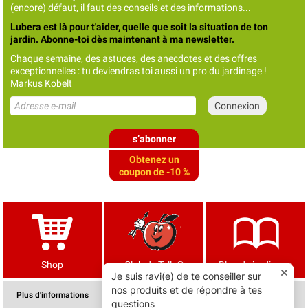
(encore) défaut, il faut des conseils et des informations...
Lubera est là pour t'aider, quelle que soit la situation de ton
jardin. Abonne-toi dès maintenant à ma newsletter.
Chaque semaine, des astuces, des anecdotes et des offres
exceptionnelles : tu deviendras toi aussi un pro du jardinage !
Markus Kobelt
s’abonner
Obtenez un
coupon de -10 %
Shop
Club de Tells®
Blog de jardinage
Plus d'informations