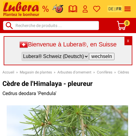
DE
|
FR
0
X
Bienvenue à Lubera®, en Suisse
Accueil
»
Magasin de plantes
»
Arbustes d'ornement
»
Conifères
»
Cèdres
Cèdre de l'Himalaya - pleureur
Cedrus deodara 'Pendula'