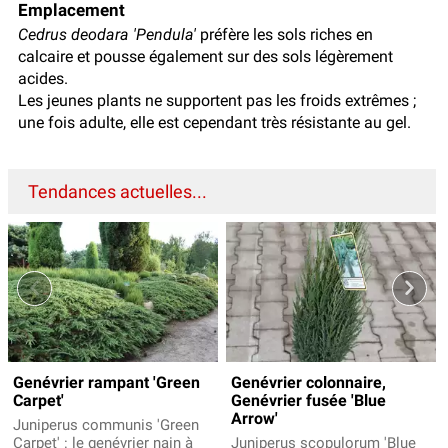
Emplacement
Cedrus deodara 'Pendula'
préfère les sols riches en
calcaire et pousse également sur des sols légèrement
acides.
Les jeunes plants ne supportent pas les froids extrêmes ;
une fois adulte, elle est cependant très résistante au gel.
Tendances actuelles...
Genévrier rampant 'Green
Genévrier colonnaire,
Carpet'
Genévrier fusée 'Blue
Arrow'
Juniperus communis 'Green
Carpet' : le genévrier nain à
Juniperus scopulorum 'Blue