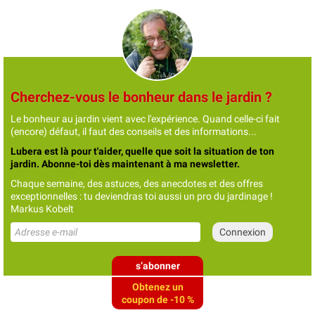
Cherchez-vous le bonheur dans le jardin ?
Le bonheur au jardin vient avec l'expérience. Quand celle-ci fait
(encore) défaut, il faut des conseils et des informations...
Lubera est là pour t'aider, quelle que soit la situation de ton
jardin. Abonne-toi dès maintenant à ma newsletter.
Chaque semaine, des astuces, des anecdotes et des offres
exceptionnelles : tu deviendras toi aussi un pro du jardinage !
Markus Kobelt
s’abonner
Obtenez un
coupon de -10 %