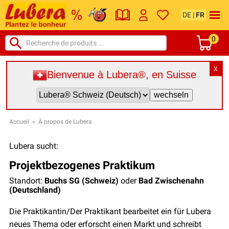
DE
|
FR
0
X
Bienvenue à Lubera®, en Suisse
Accueil
»
À propos de Lubera
Lubera sucht:
Projektbezogenes Praktikum
Standort:
Buchs SG (Schweiz)
oder
Bad Zwischenahn
(Deutschland)
Die Praktikantin/Der Praktikant bearbeitet ein für Lubera
neues Thema oder erforscht einen Markt und schreibt