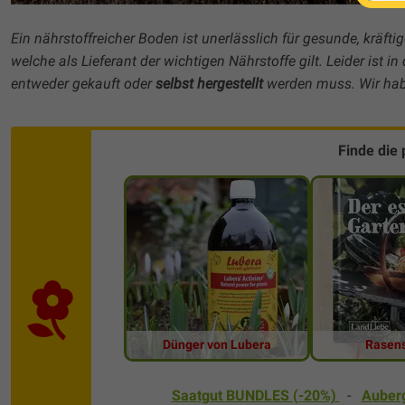
Ein nährstoffreicher Boden ist unerlässlich für gesunde, krä
welche als Lieferant der wichtigen Nährstoffe gilt. Leider ist
entweder gekauft oder
selbst hergestellt
werden muss. Wir habe
Finde die
Dünger von Lubera
Rasen
Saatgut BUNDLES (-20%)
-
Auber