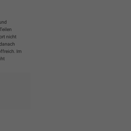
 und
Teilen
rt nicht
 danach
ffreich. Im
cht