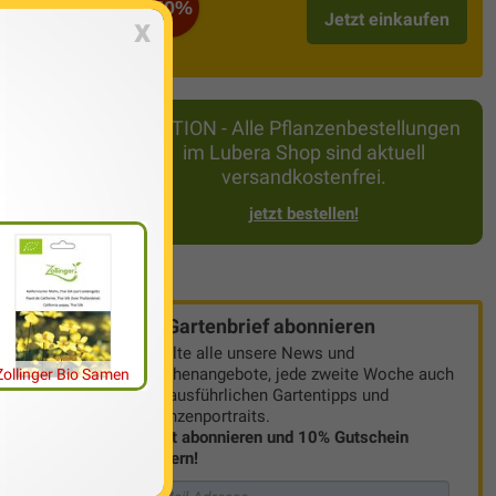
-50%
Jetzt einkaufen
x
AKTION - Alle Pflanzenbestellungen
im Lubera Shop sind aktuell
versandkostenfrei.
jetzt bestellen!
Gartenbrief abonnieren
Erhalte alle unsere News und
Wochenangebote, jede zweite Woche auch
Zollinger Bio Samen
mit ausführlichen Gartentipps und
Pflanzenportraits.
Jetzt abonnieren und 10% Gutschein
sichern!