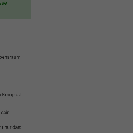
ese
Lebensraum
on Kompost
 sein
t nur das: