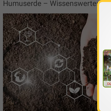
Humuserde – Wissenswertes über
Dü