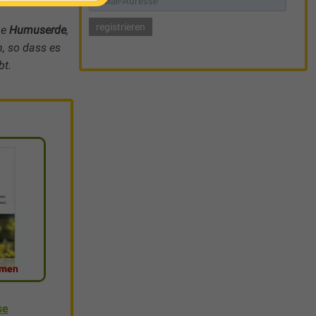
ne
Humuserde
,
n, so dass es
bt.
amen
se