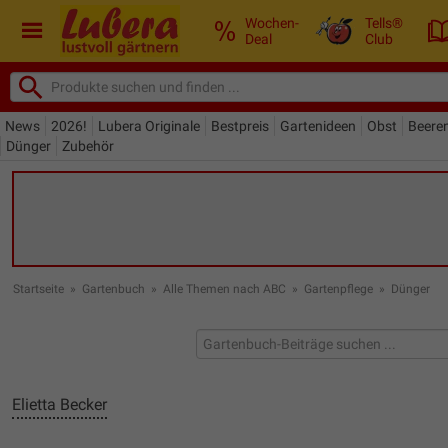
Wochen-
Tells®
Deal
Club
News
2026!
Lubera Originale
Bestpreis
Gartenideen
Obst
Beere
Dünger
Zubehör
Startseite
»
Gartenbuch
»
Alle Themen nach ABC
»
Gartenpflege
»
Dünger
Elietta Becker