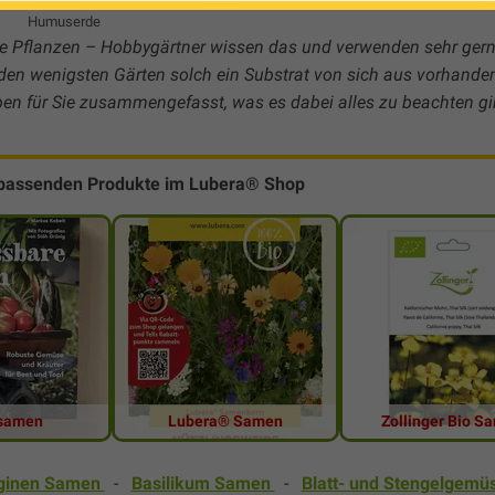
Humuserde
ftige Pflanzen – Hobbygärtner wissen das und verwenden sehr ger
 in den wenigsten Gärten solch ein Substrat von sich aus vorhande
n für Sie zusammengefasst, was es dabei alles zu beachten gi
 passenden Produkte im Lubera® Shop
samen
Lubera® Samen
Zollinger Bio S
ginen Samen
-
Basilikum Samen
-
Blatt- und Stengelgemü