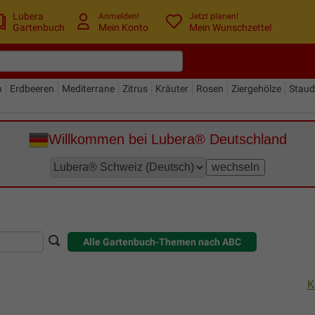
Lubera
Anmelden!
Jetzt planen!
Gartenbuch
Mein Konto
Mein Wunschzettel
n
Erdbeeren
Mediterrane
Zitrus
Kräuter
Rosen
Ziergehölze
Stau
Willkommen bei Lubera® Deutschland
Alle Gartenbuch-Themen nach ABC
K