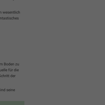
n wesentlich
antastisches
 im Boden zu
lle für die
hritt der
ind seine