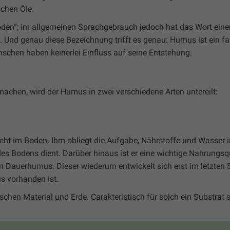
schen Öle.
boden“; im allgemeinen Sprachgebrauch jedoch hat das Wort eine
… Und genau diese Bezeichnung trifft es genau: Humus ist ein f
nschen haben keinerlei Einfluss auf seine Entstehung.
achen, wird der Humus in zwei verschiedene Arten untereilt:
cht im Boden. Ihm obliegt die Aufgabe, Nährstoffe und Wasser
 Bodens dient. Darüber hinaus ist er eine wichtige Nahrungsque
auerhumus. Dieser wiederum entwickelt sich erst im letzten Sc
 vorhanden ist.
en Material und Erde. Carakteristisch für solch ein Substrat s