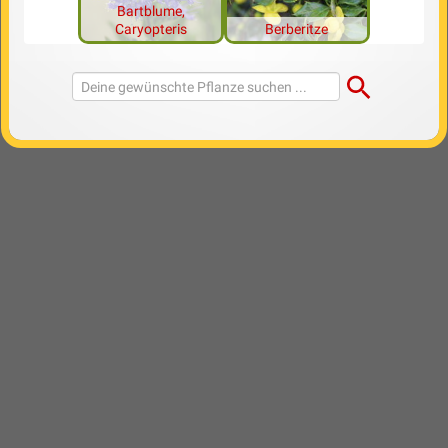
Bartblume,
Caryopteris
Berberitze