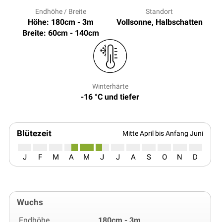
Endhöhe / Breite
Standort
Höhe: 180cm - 3m
Vollsonne, Halbschatten
Breite: 60cm - 140cm
Winterhärte
-16 °C und tiefer
Blütezeit
Mitte April bis Anfang Juni
J
F
M
A
M
J
J
A
S
O
N
D
Wuchs
Endhöhe
180cm - 3m