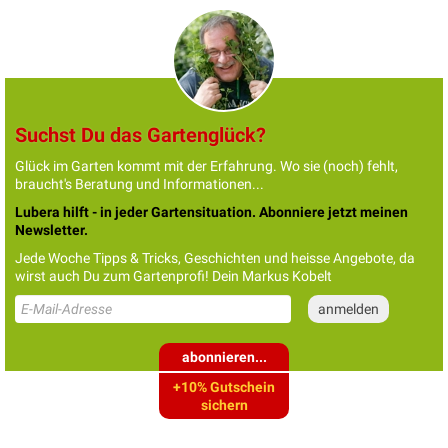
Suchst Du das Gartenglück?
Glück im Garten kommt mit der Erfahrung. Wo sie (noch) fehlt,
braucht's Beratung und Informationen...
Lubera hilft - in jeder Gartensituation. Abonniere jetzt meinen
Newsletter.
Jede Woche Tipps & Tricks, Geschichten und heisse Angebote, da
wirst auch Du zum Gartenprofi! Dein Markus Kobelt
abonnieren...
+10% Gutschein
sichern