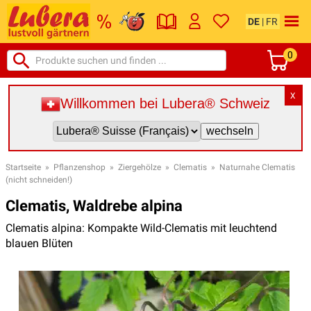
DE
|
FR
0
X
Willkommen bei Lubera® Schweiz
Startseite
»
Pflanzenshop
»
Ziergehölze
»
Clematis
»
Naturnahe Clematis
(nicht schneiden!)
Clematis, Waldrebe alpina
Clematis alpina: Kompakte Wild-Clematis mit leuchtend
blauen Blüten