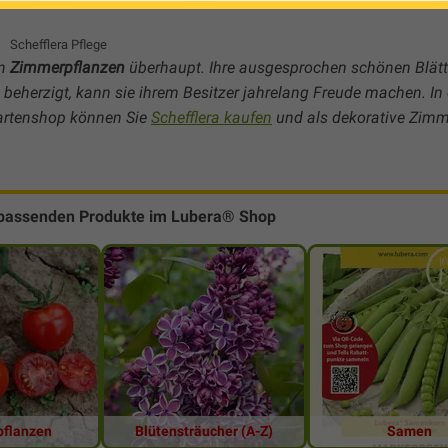
Schefflera Pflege
en
Zimmerpflanzen
überhaupt. Ihre ausgesprochen schönen Blätte
beherzigt, kann sie ihrem Besitzer jahrelang Freude machen. In 
Gartenshop können Sie
Schefflera kaufen
und als dekorative Zimm
 passenden Produkte im Lubera® Shop
flanzen
Blütensträucher (A-Z)
Samen