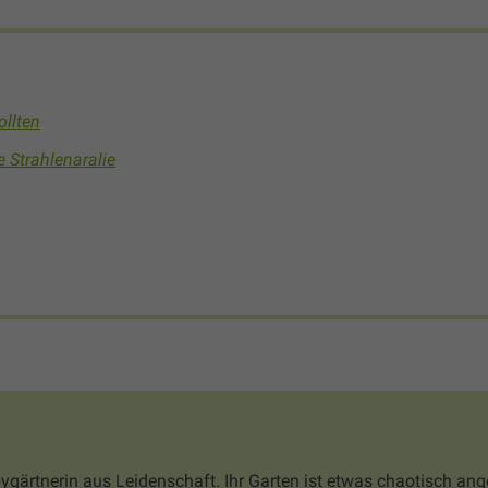
ollten
e Strahlenaralie
bygärtnerin aus Leidenschaft. Ihr Garten ist etwas chaotisch ang