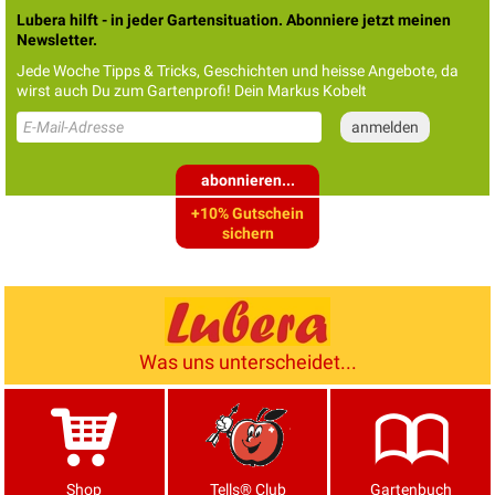
Lubera hilft - in jeder Gartensituation. Abonniere jetzt meinen
Newsletter.
Jede Woche Tipps & Tricks, Geschichten und heisse Angebote, da
wirst auch Du zum Gartenprofi! Dein Markus Kobelt
abonnieren...
+10% Gutschein
sichern
Was uns unterscheidet...
Shop
Tells® Club
Gartenbuch