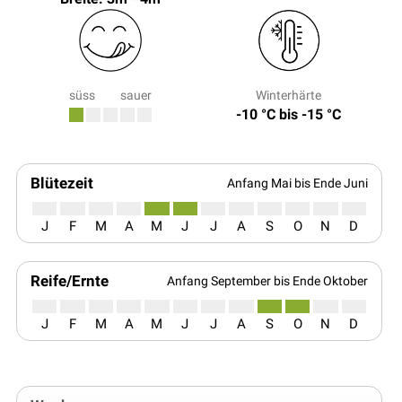
süss
sauer
Winterhärte
-10 °C bis -15 °C
Blütezeit
Anfang Mai bis Ende Juni
J
F
M
A
M
J
J
A
S
O
N
D
Reife/Ernte
Anfang September bis Ende Oktober
J
F
M
A
M
J
J
A
S
O
N
D