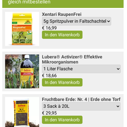
gleich mitbestellen
Xentari Raupen­Frei
€
16,99
Lubera® Activizer® Effektive
Mikroorganismen
€
18,66
Fruchtbare Erde: Nr. 4 | Erde ohne Torf
€
29,95