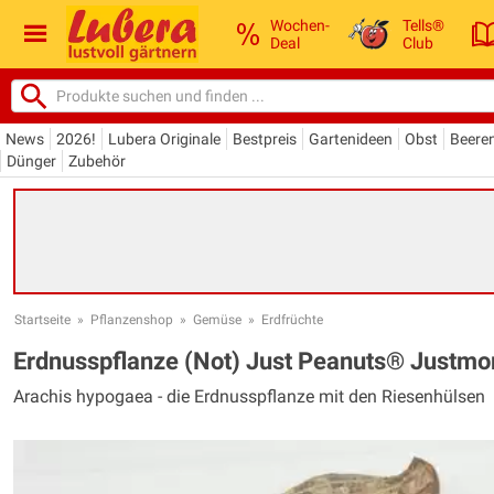
Wochen-
Tells®
Deal
Club
News
2026!
Lubera Originale
Bestpreis
Gartenideen
Obst
Beere
Dünger
Zubehör
Startseite
»
Pflanzenshop
»
Gemüse
»
Erdfrüchte
Erdnusspflanze (Not) Just Peanuts® Justm
Arachis hypogaea - die Erdnusspflanze mit den Riesenhülsen