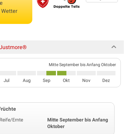
se
s Wetter
® Justmore®
Mitte September bis Anfang Oktober
Jul
Aug
Sep
Okt
Nov
Dez
Früchte
Reife/Ernte
Mitte September bis Anfang
Oktober