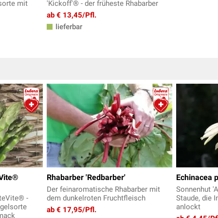
sorte mit
'Kickoff'® - der früheste Rhabarber
ab € 13,45/Pfl.
lieferbar
Vite®
Rhabarber 'Redbarber'
Echinacea p
Der feinaromatische Rhabarber mit
Sonnenhut 'Al
teVite® -
dem dunkelroten Fruchtfleisch
Staude, die 
rgelsorte
anlockt
ab € 17,95/Pfl.
hmack