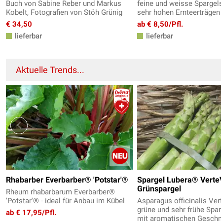
Buch von Sabine Reber und Markus
feine und weisse Spargel
Kobelt, Fotografien von Stöh Grünig
sehr hohen Ernteerträgen
€ 34,50
ab € 8,50/Pfl.
lieferbar
lieferbar
Aktuelle Trends...
Rhabarber Everbarber® 'Potstar'®
Spargel Lubera® Verte
Grünspargel
Rheum rhabarbarum Everbarber®
'Potstar'® - ideal für Anbau im Kübel
Asparagus officinalis Ver
grüne und sehr frühe Spa
ab € 17,95/Pfl.
mit aromatischen Gesc