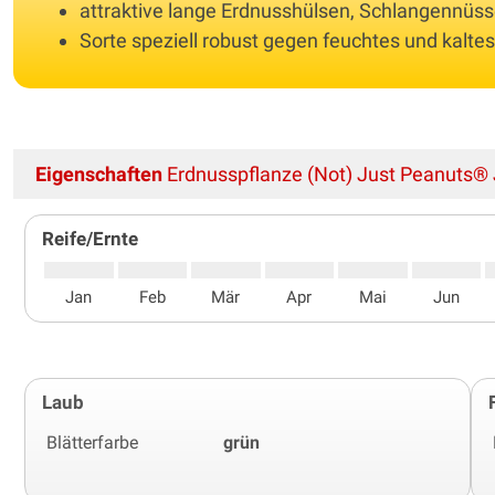
attraktive lange Erdnusshülsen, Schlangennüs
Sorte speziell robust gegen feuchtes und kalte
Eigenschaften
Erdnusspflanze (Not) Just Peanuts
Reife/Ernte
Jan
Feb
Mär
Apr
Mai
Jun
Laub
Blätterfarbe
grün