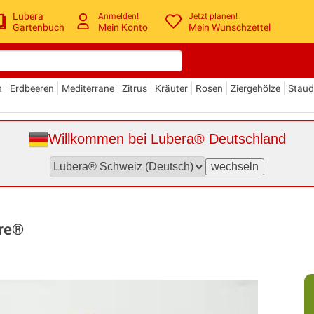
Lubera
Anmelden!
Jetzt planen!
Gartenbuch
Mein Konto
Mein Wunschzettel
n
Erdbeeren
Mediterrane
Zitrus
Kräuter
Rosen
Ziergehölze
Stau
Willkommen bei Lubera® Deutschland
ore®