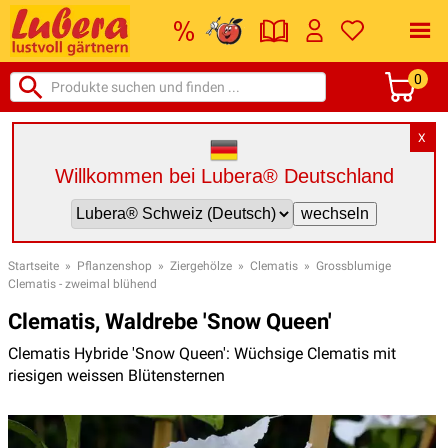
0
X
Willkommen bei Lubera® Deutschland
Startseite
»
Pflanzenshop
»
Ziergehölze
»
Clematis
»
Grossblumige
Clematis - zweimal blühend
Clematis, Waldrebe 'Snow Queen'
Clematis Hybride 'Snow Queen': Wüchsige Clematis mit
riesigen weissen Blütensternen