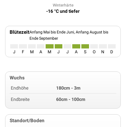
Winterhärte
-16 °C und tiefer
Blütezeit
Anfang Mai bis Ende Juni, Anfang August bis
Ende September
J
F
M
A
M
J
J
A
S
O
N
D
Wuchs
Endhöhe
180cm - 3m
Endbreite
60cm - 100cm
Standort/Boden