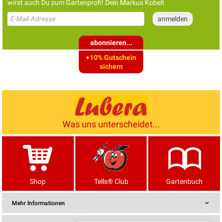
wirst auch Du zum Gartenprofi! Dein Markus Kobelt
abonnieren...
+10% Gutschein
sichern
Was uns unterscheidet...
Shop
Tells® Club
Gartenbuch
Mehr Informationen