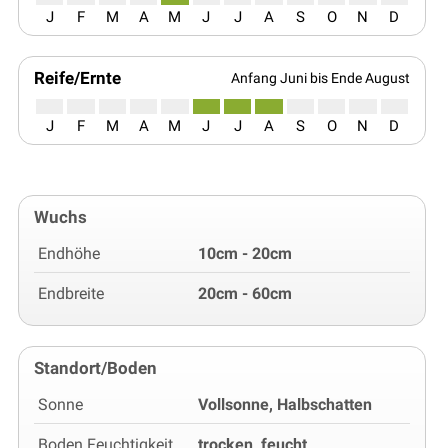
J
F
M
A
M
J
J
A
S
O
N
D
Reife/Ernte
Anfang Juni bis Ende August
J
F
M
A
M
J
J
A
S
O
N
D
Wuchs
Endhöhe
10cm - 20cm
Endbreite
20cm - 60cm
Standort/Boden
Sonne
Vollsonne, Halbschatten
Boden Feuchtigkeit
trocken, feucht