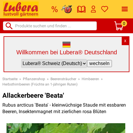
0
X
Willkommen bei Lubera® Deutschland
Startseite
»
Pflanzenshop
»
Beerensträucher
»
Himbeeren
»
Herbsthimbeeren (Früchte an 1-jährigen Ruten)
Allackerbeere 'Beata'
Rubus arcticus 'Beata' - kleinwüchsige Staude mit essbaren
Beeren, Insektenmagnet mit zierlichen rosa Blüten