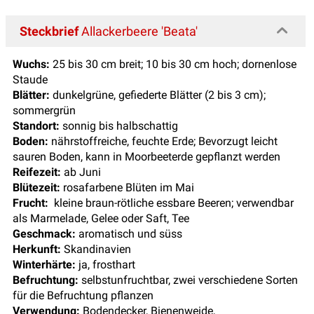
Steckbrief
Allackerbeere 'Beata'
Wuchs:
25 bis 30 cm breit; 10 bis 30 cm hoch; dornenlose
Staude
Blätter:
dunkelgrüne, gefiederte Blätter (2 bis 3 cm);
sommergrün
Standort:
sonnig bis halbschattig
Boden:
nährstoffreiche, feuchte Erde; Bevorzugt leicht
sauren Boden, kann in Moorbeeterde gepflanzt werden
Reifezeit:
ab Juni
Blütezeit:
rosafarbene Blüten im Mai
Frucht:
kleine braun-rötliche essbare Beeren; verwendbar
als Marmelade, Gelee oder Saft, Tee
Geschmack:
aromatisch und süss
Herkunft:
Skandinavien
Winterhärte:
ja, frosthart
Befruchtung:
selbstunfruchtbar, zwei verschiedene Sorten
für die Befruchtung pflanzen
Verwendung:
Bodendecker, Bienenweide,