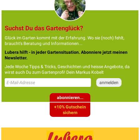
Suchst Du das Gartenglück?
Glück im Garten kommt mit der Erfahrung. Wo sie (noch) fehlt,
braucht's Beratung und Informationen...
Lubera hilft - in jeder Gartensituation. Abonniere jetzt meinen
Newsletter.
Jede Woche Tipps & Tricks, Geschichten und heisse Angebote, da
wirst auch Du zum Gartenprofi! Dein Markus Kobelt
abonnieren...
+10% Gutschein
sichern