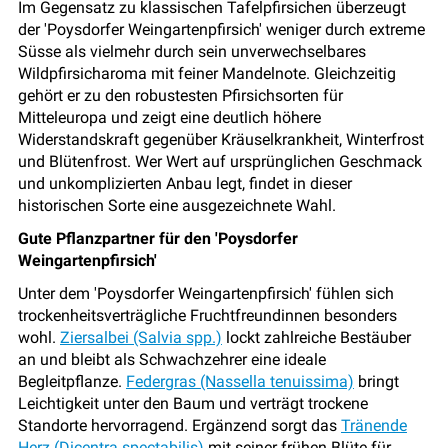
Im Gegensatz zu klassischen Tafelpfirsichen überzeugt
der 'Poysdorfer Weingartenpfirsich' weniger durch extreme
Süsse als vielmehr durch sein unverwechselbares
Wildpfirsicharoma mit feiner Mandelnote. Gleichzeitig
gehört er zu den robustesten Pfirsichsorten für
Mitteleuropa und zeigt eine deutlich höhere
Widerstandskraft gegenüber Kräuselkrankheit, Winterfrost
und Blütenfrost. Wer Wert auf ursprünglichen Geschmack
und unkomplizierten Anbau legt, findet in dieser
historischen Sorte eine ausgezeichnete Wahl.
Gute Pflanzpartner für den 'Poysdorfer
Weingartenpfirsich'
Unter dem 'Poysdorfer Weingartenpfirsich' fühlen sich
trockenheitsverträgliche Fruchtfreundinnen besonders
wohl.
Ziersalbei (Salvia spp.)
lockt zahlreiche Bestäuber
an und bleibt als Schwachzehrer eine ideale
Begleitpflanze.
Federgras (Nassella tenuissima)
bringt
Leichtigkeit unter den Baum und verträgt trockene
Standorte hervorragend. Ergänzend sorgt das
Tränende
Herz (Dicentra spectabilis)
mit seiner frühen Blüte für