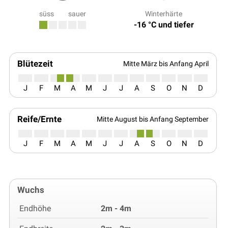
süss
sauer
Winterhärte
-16 °C und tiefer
Blütezeit
Mitte März bis Anfang April
J
F
M
A
M
J
J
A
S
O
N
D
Reife/Ernte
Mitte August bis Anfang September
J
F
M
A
M
J
J
A
S
O
N
D
Wuchs
Endhöhe
2m - 4m