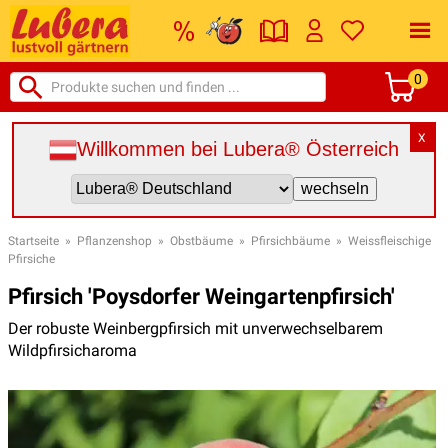
0
X
Willkommen bei Lubera® Österreich
Startseite
»
Pflanzenshop
»
Obstbäume
»
Pfirsichbäume
»
Weissfleischige
Pfirsiche
Pfirsich 'Poysdorfer Weingartenpfirsich'
Der robuste Weinbergpfirsich mit unverwechselbarem
Wildpfirsicharoma