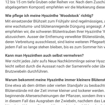
12 bis 15 cm tiefe Gruben oder Reihen vor. Nach dem Zuschü
abgelagertem Kompost) empfehlen wir die Markierung diese
Wie pflege ich meine Hyazinthe ‘Woodstock‘ richtig?
Mit einsetzender Blühzeit zum Frühjahr sind regelmässiges,
eine wachstums- und blütenanregende Düngung angesagt. An
empfehlen wir, die schweren Blütentrauben Ihrer Hyazinthe '
abzusichern. Ausser der Entfernung verwelkter Blütenstände
deren Verbreitung ausschliesst, sind keine weiteren Pflegea
jedem Fall so lange stehen bleiben, bis es zum Sommer hin vo
Kann man Hyazinthen auch selbst vermehren?
Wer nicht jedes Jahr aufs Neue Nachkömmlinge seiner Hyazi
leicht selbst durch die Aussaat nach der Samenreife oder üb
Brutzwiebeln durchführen.
Warum bekommt meine Hyazinthe immer kleinere Blütens
Eine etwa ab dem dritten oder vierten Standjahr zu beobacht
Blütenstände mit der Zeit immer kleiner und lockerer werden.
beginnende Alterserscheinungen der Pflanzen, sondern ihre 
in diesem Fall das Ausgraben der Zwiebeln, nachdem das Laub