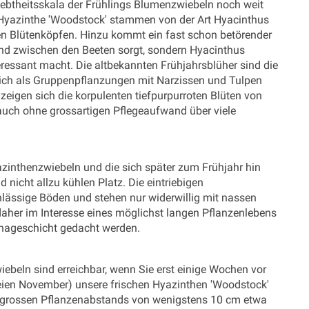
iebtheitsskala der Frühlings Blumenzwiebeln noch weit
 Hyazinthe 'Woodstock' stammen von der Art Hyacinthus
sen Blütenköpfen. Hinzu kommt ein fast schon betörender
f und zwischen den Beeten sorgt, sondern Hyacinthus
eressant macht. Die altbekannten Frühjahrsblüher sind die
sich als Gruppenpflanzungen mit Narzissen und Tulpen
zeigen sich die korpulenten tiefpurpurroten Blüten von
 auch ohne grossartigen Pflegeaufwand über viele
zinthenzwiebeln und die sich später zum Frühjahr hin
 nicht allzu kühlen Platz. Die eintriebigen
hlässige Böden und stehen nur widerwillig mit nassen
 daher im Interesse eines möglichst langen Pflanzenlebens
ainageschicht gedacht werden.
ebeln sind erreichbar, wenn Sie erst einige Wochen vor
freien November) unsere frischen Hyazinthen 'Woodstock'
d grossen Pflanzenabstands von wenigstens 10 cm etwa