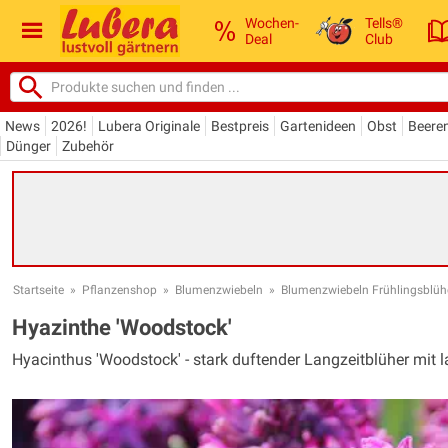
Wochen-
Tells®
Deal
Club
News
2026!
Lubera Originale
Bestpreis
Gartenideen
Obst
Beere
Dünger
Zubehör
Startseite
»
Pflanzenshop
»
Blumenzwiebeln
»
Blumenzwiebeln Frühlingsblüh
Hyazinthe 'Woodstock'
Hyacinthus 'Woodstock' - stark duftender Langzeitblüher mit