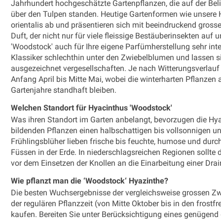
Jahrhundert hochgeschätzte Gartenpflanzen, die auf der Bel
über den Tulpen standen. Heutige Gartenformen wie unsere
orientalis ab und präsentieren sich mit beeindruckend gros
Duft, der nicht nur für viele fleissige Bestäuberinsekten au
'Woodstock' auch für Ihre eigene Parfümherstellung sehr int
Klassiker schlechthin unter den Zwiebelblumen und lassen 
ausgezeichnet vergesellschaften. Je nach Witterungsverlauf 
Anfang April bis Mitte Mai, wobei die winterharten Pflanzen
Gartenjahre standhaft bleiben.
Welchen Standort für Hyacinthus 'Woodstock'
Was ihren Standort im Garten anbelangt, bevorzugen die Hya
bildenden Pflanzen einen halbschattigen bis vollsonnigen und
Frühlingsblüher lieben frische bis feuchte, humose und durc
Füssen in der Erde. In niederschlagsreichen Regionen sollte
vor dem Einsetzen der Knollen an die Einarbeitung einer Dr
Wie pflanzt man die ‘Woodstock‘ Hyazinthe?
Die besten Wuchsergebnisse der vergleichsweise grossen Zwi
der regulären Pflanzzeit (von Mitte Oktober bis in den frost
kaufen. Bereiten Sie unter Berücksichtigung eines genügen