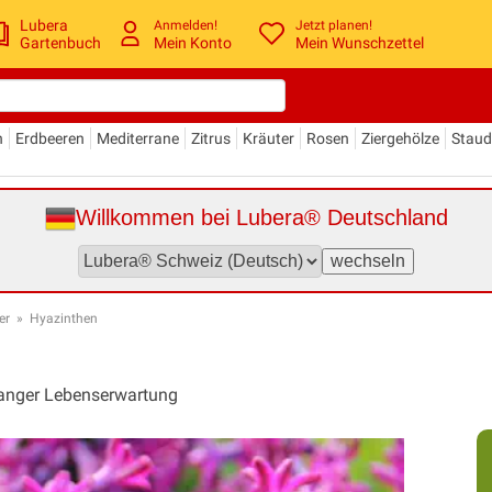
Lubera
Anmelden!
Jetzt planen!
Gartenbuch
Mein Konto
Mein Wunschzettel
n
Erdbeeren
Mediterrane
Zitrus
Kräuter
Rosen
Ziergehölze
Stau
Willkommen bei Lubera® Deutschland
er
»
Hyazinthen
 langer Lebenserwartung