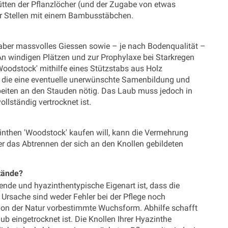
tten der Pflanzlöcher (und der Zugabe von etwas
r Stellen mit einem Bambusstäbchen.
 aber massvolles Giessen sowie – je nach Bodenqualität –
 windigen Plätzen und zur Prophylaxe bei Starkregen
Woodstock' mithilfe eines Stützstabs aus Holz
, die eine eventuelle unerwünschte Samenbildung und
rbeiten an den Stauden nötig. Das Laub muss jedoch in
llständig vertrocknet ist.
nthen 'Woodstock' kaufen will, kann die Vermehrung
er das Abtrennen der sich an den Knollen gebildeten
tände?
ende und hyazinthentypische Eigenart ist, dass die
 Ursache sind weder Fehler bei der Pflege noch
von der Natur vorbestimmte Wuchsform. Abhilfe schafft
 eingetrocknet ist. Die Knollen Ihrer Hyazinthe