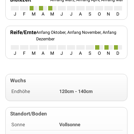
J
F
M
A
M
J
J
A
S
O
N
D
Reife/Ernte
Anfang Oktober, Anfang November, Anfang
Dezember
J
F
M
A
M
J
J
A
S
O
N
D
Wuchs
Endhöhe
120cm - 140cm
Standort/Boden
Sonne
Vollsonne