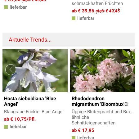
schmackhaften Früchten
lieferbar
ab € 39,56
statt € 49,45
lieferbar
Aktuelle Trends...
Hosta sieboldiana 'Blue
Rhododendron
Angel'
migranthum 'Bloombux'®
Blaugraue Funkie 'Blue Angel'
Üppige Blütenpracht und Bux-
ähnliche
ab € 10,75/Pfl.
Schnitteigenschaften
lieferbar
ab € 17,95
lieferbar