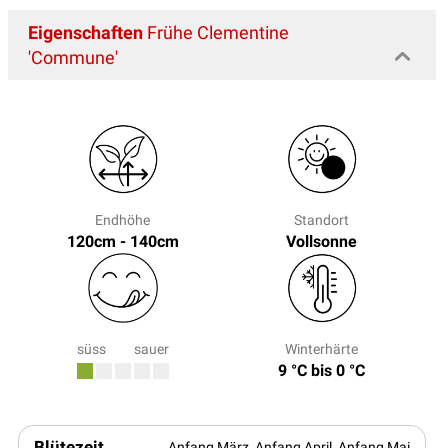
Eigenschaften
Frühe Clementine
'Commune'
Endhöhe
Standort
120cm - 140cm
Vollsonne
süss
sauer
Winterhärte
9 °C bis 0 °C
Blütezeit
Anfang März, Anfang April, Anfang Mai