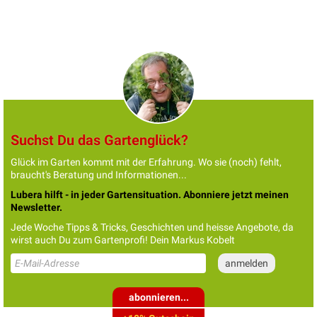
Suchst Du das Gartenglück?
Glück im Garten kommt mit der Erfahrung. Wo sie (noch) fehlt,
braucht's Beratung und Informationen...
Lubera hilft - in jeder Gartensituation. Abonniere jetzt meinen
Newsletter.
Jede Woche Tipps & Tricks, Geschichten und heisse Angebote, da
wirst auch Du zum Gartenprofi! Dein Markus Kobelt
abonnieren...