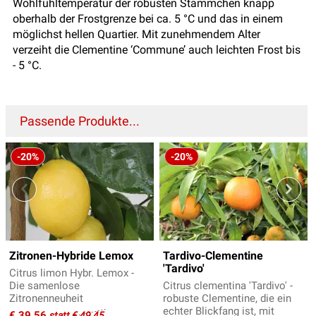
Wohlfühltemperatur der robusten Stämmchen knapp
oberhalb der Frostgrenze bei ca. 5 °C und das in einem
möglichst hellen Quartier. Mit zunehmendem Alter
verzeiht die Clementine ‘Commune’ auch leichten Frost bis
- 5 °C.
Passende Produkte...
-20%
-20%
Zitronen-Hybride Lemox
Tardivo-Clementine
'Tardivo'
Citrus limon Hybr. Lemox -
Die samenlose
Citrus clementina 'Tardivo' -
Zitronenneuheit
robuste Clementine, die ein
echter Blickfang ist, mit
€ 39,56
statt € 49,45