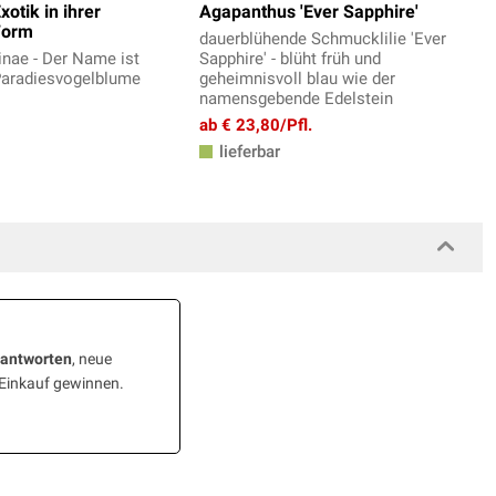
Exotik in ihrer
Agapanthus 'Ever Sapphire'
Form
dauerblühende Schmucklilie 'Ever
ginae - Der Name ist
Sapphire' - blüht früh und
aradiesvogelblume
geheimnisvoll blau wie der
namensgebende Edelstein
ab € 23,80/Pfl.
lieferbar
eantworten
, neue
 Einkauf gewinnen.