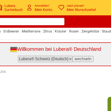
Lubera
Anmelden!
Jetzt planen!
Gartenbuch
Mein Konto
Mein Wunschzettel
n
Erdbeeren
Mediterrane
Zitrus
Kräuter
Rosen
Ziergehölze
Stau
Willkommen bei Lubera® Deutschland
NZEN