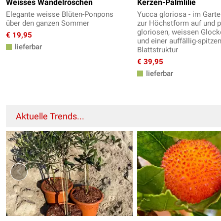
Weisses Wandelröschen
Kerzen-Palmlilie
Elegante weisse Blüten-Ponpons
Yucca gloriosa - im Garten
über den ganzen Sommer
zur Höchstform auf und p
gloriosen, weissen Glock
€ 19,95
und einer auffällig-spitze
lieferbar
Blattstruktur
€ 39,95
lieferbar
Aktuelle Trends...