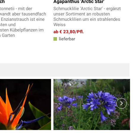
uch
Agapanthus 'Arctic Star'
onnetii - mit der
Schmucklilie 'Arctic Star' - ergänzt
rwandt aber tausendfach
unser Sortiment an robusten
 Enzianstrauch ist eine
Schmucklilien um ein strahlendes
sten und
Weiss
esten Kübelpflanzen im
ab € 23,80/Pfl.
 Garten
lieferbar