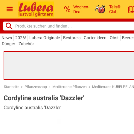
Wochen-
Tells®
Deal
Club
News
2026!
Lubera Originale
Bestpreis
Gartenideen
Obst
Beere
Dünger
Zubehör
Startseite
»
Pflanzenshop
»
Mediterrane Pflanzen
»
Mediterrane KÜBELPFLA
Cordyline australis 'Dazzler'
Cordyline australis 'Dazzler'