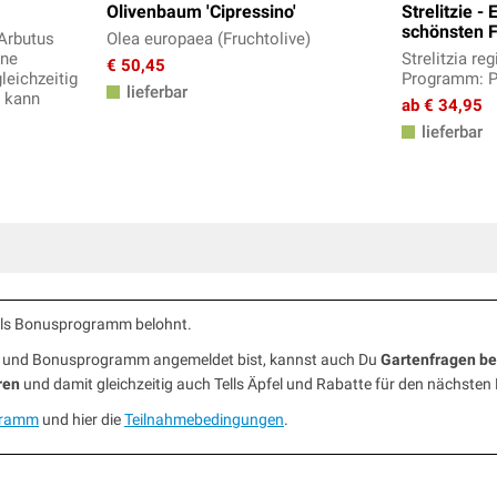
Olivenbaum 'Cipressino'
Strelitzie - 
schönsten 
Arbutus
Olea europaea (Fruchtolive)
üne
Strelitzia re
€ 50,45
leichzeitig
Programm: P
lieferbar
n kann
ab € 34,95
lieferbar
ells Bonusprogramm belohnt.
ub und Bonusprogramm angemeldet bist, kannst auch Du
Gartenfragen b
ren
und damit gleichzeitig auch Tells Äpfel und Rabatte für den nächsten
gramm
und hier die
Teilnahmebedingungen
.