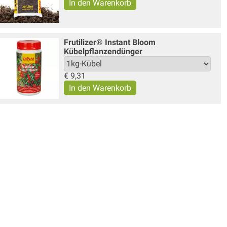
Frutilizer® Instant Bloom
Kübelpflanzendünger
€
9,31