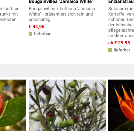
Bougainvillea 'Jamaica White'
Enzianstra
 läuft sie
Bougainvillea x buttiana 'Jamaica
Solanum rant
runkt mit
White' - präsentiert sich rein und
Kartoffel ve
enblüten
unschuldig
schöner: Der
n
der hübsche
€ 44,95
pflegeleicht
lieferbar
mediterranen
ab € 29,95
lieferbar