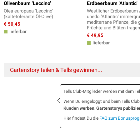
Olivenbaum 'Leccino'
Erdbeerbaum 'Atlantic'
Olea europaea 'Leccino'
Westlicher Erdbeerbaum 
(kältetolerante Öl-Olive)
unedo 'Atlantic' immergr
mediterrane Pflanze, die g
€ 50,45
Früchte und Blüten trage
lieferbar
€ 49,95
lieferbar
Gartenstory teilen & Tells gewinnen...
Tells Club-Mitglieder werden mit dem T
Wenn Du eingeloggt und beim Tells Cl
Kunden werben
,
Gartenstorys publizie
Hier findest Du die
FAQ zum Bonuspro