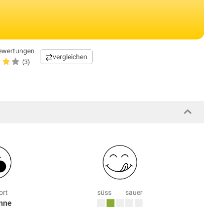
ewertungen
vergleichen
(3)
ort
süss
sauer
onne