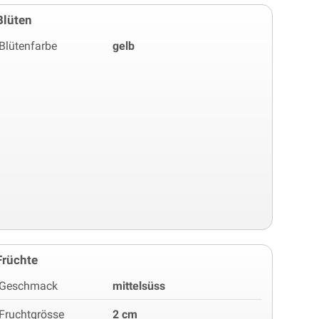
Blüten
Blütenfarbe
gelb
Früchte
Geschmack
mittelsüss
Fruchtgrösse
2 cm