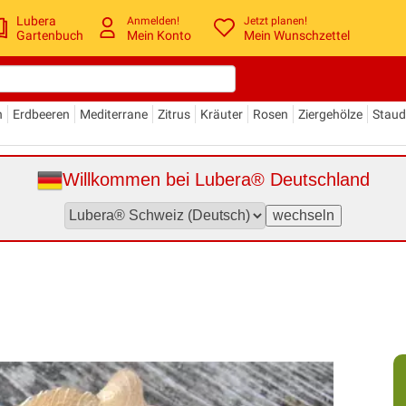
Lubera
Anmelden!
Jetzt planen!
Gartenbuch
Mein Konto
Mein Wunschzettel
n
Erdbeeren
Mediterrane
Zitrus
Kräuter
Rosen
Ziergehölze
Stau
Willkommen bei Lubera® Deutschland