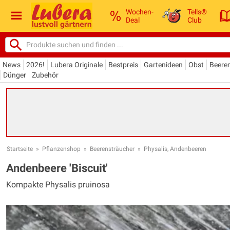
Wochen-
Tells®
Deal
Club
News
2026!
Lubera Originale
Bestpreis
Gartenideen
Obst
Beere
Dünger
Zubehör
Startseite
»
Pflanzenshop
»
Beerensträucher
»
Physalis, Andenbeeren
Andenbeere 'Biscuit'
Kompakte Physalis pruinosa