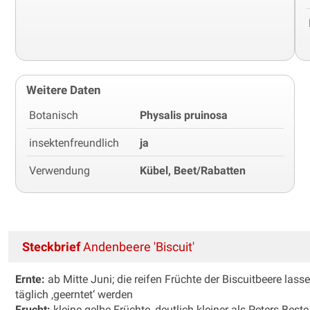
Weitere Daten
Botanisch
Physalis pruinosa
insektenfreundlich
ja
Verwendung
Kübel, Beet/Rabatten
Steckbrief
Andenbeere 'Biscuit'
Ernte:
ab Mitte Juni; die reifen Früchte der Biscuitbeere las
täglich ‚geerntet‘ werden
Frucht:
kleine gelbe Früchte, deutlich kleiner als Peters Bes