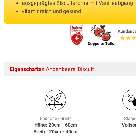
ausgeprägtes Biscuitaroma mit Vanilleabgang
vitaminreich und gesund
Kundenb
Eigenschaften
Andenbeere 'Biscuit'
Endhöhe / Breite
Stand
Höhe: 20cm - 60cm
Volls
Breite: 20cm - 40cm