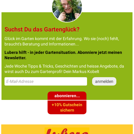
Suchst Du das Gartenglück?
Glück im Garten kommt mit der Erfahrung. Wo sie (noch) fehlt,
braucht's Beratung und Informationen...
Lubera hilft - in jeder Gartensituation. Abonniere jetzt meinen
Newsletter.
Jede Woche Tipps & Tricks, Geschichten und heisse Angebote, da
wirst auch Du zum Gartenprofi! Dein Markus Kobelt
abonnieren...
+10% Gutschein
sichern