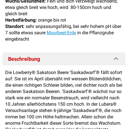
Wuchs/Gesundheit:
Fein und dich verzweigt wachsend,
etwa gleich breit wie hoch, wird 80-150cm hoch und
gleich breit
Herbstfärbung:
orange bis rot
Standort:
sehr anpassungsfähig, bei sehr hohem pH über
7 sollte etwas saure
Moorbeet-Erde
in die Pflanzgrube
eingebracht
Beschreibung
Die Lowberry® Sakatoon Beere ‘Saskadwarf’® fällt sofort
auf: Sie ist im April übersäht mit weissen Blütendöldchen,
die einen richtigen Schleier bilden, viel dichter noch als bei
anderen Saskatoon Beeren. 'Saskadwarf'® wächst nur so
stark wie ein normaler Besenstrauch, wird vielleicht nach
10 Jahren allerhöchstens 150 cm hoch. In der Lubera®
Versuchsanlage stehen 6-jährige 'Saskadwarf'®, die noch
immer bei 100 cm Höhe haltmachen. Allein schon die
enorme Fruchtbarkeit dieser Sorte bremst das Wachstum.