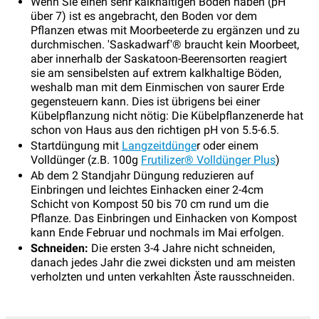
Wenn Sie einen sehr kalkhaltigen Boden haben (pH
über 7) ist es angebracht, den Boden vor dem
Pflanzen etwas mit Moorbeeterde zu ergänzen und zu
durchmischen. 'Saskadwarf'® braucht kein Moorbeet,
aber innerhalb der Saskatoon-Beerensorten reagiert
sie am sensibelsten auf extrem kalkhaltige Böden,
weshalb man mit dem Einmischen von saurer Erde
gegensteuern kann. Dies ist übrigens bei einer
Kübelpflanzung nicht nötig: Die Kübelpflanzenerde hat
schon von Haus aus den richtigen pH von 5.5-6.5.
Startdüngung mit
Langzeitdünge
r oder einem
Volldünger (z.B. 100g
Frutilizer® Volldünger Plus
)
Ab dem 2 Standjahr Düngung reduzieren auf
Einbringen und leichtes Einhacken einer 2-4cm
Schicht von Kompost 50 bis 70 cm rund um die
Pflanze. Das Einbringen und Einhacken von Kompost
kann Ende Februar und nochmals im Mai erfolgen.
Schneiden:
Die ersten 3-4 Jahre nicht schneiden,
danach jedes Jahr die zwei dicksten und am meisten
verholzten und unten verkahlten Äste rausschneiden.