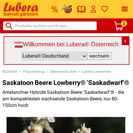
0
X
Willkommen bei Lubera® Österreich
Startseite
»
Pflanzenshop
»
Beerensträucher
»
Lubera Lowberries
Saskatoon Beere Lowberry® 'Saskadwarf'®
Amelanchier Hybride Saskatoon Beere 'Saskadwarf'® - die
am kompaktesten wachsende Saskatoon Beere, nur 80-
150cm hoch