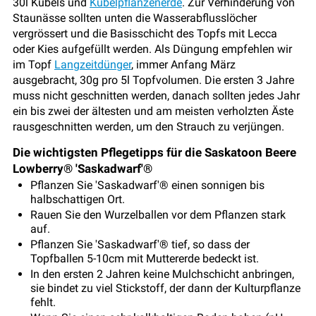
30l Kübels und
Kübelpflanzenerde
. Zur Verhinderung von
Staunässe sollten unten die Wasserabflusslöcher
vergrössert und die Basisschicht des Topfs mit Lecca
oder Kies aufgefüllt werden. Als Düngung empfehlen wir
im Topf
Langzeitdünger
, immer Anfang März
ausgebracht, 30g pro 5l Topfvolumen. Die ersten 3 Jahre
muss nicht geschnitten werden, danach sollten jedes Jahr
ein bis zwei der ältesten und am meisten verholzten Äste
rausgeschnitten werden, um den Strauch zu verjüngen.
Die wichtigsten Pflegetipps für die Saskatoon Beere
Lowberry® 'Saskadwarf'®
Pflanzen Sie 'Saskadwarf'® einen sonnigen bis
halbschattigen Ort.
Rauen Sie den Wurzelballen vor dem Pflanzen stark
auf.
Pflanzen Sie 'Saskadwarf'® tief, so dass der
Topfballen 5-10cm mit Muttererde bedeckt ist.
In den ersten 2 Jahren keine Mulchschicht anbringen,
sie bindet zu viel Stickstoff, der dann der Kulturpflanze
fehlt.