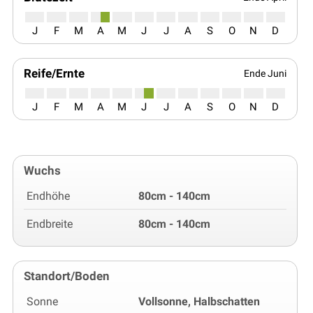
J
F
M
A
M
J
J
A
S
O
N
D
Reife/Ernte
Ende Juni
J
F
M
A
M
J
J
A
S
O
N
D
Wuchs
Endhöhe
80cm - 140cm
Endbreite
80cm - 140cm
Standort/Boden
Sonne
Vollsonne, Halbschatten