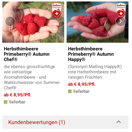
Herbsthimbeere
Herbsthimbeere
Primeberry® Autumn
Primeberry® Autumn
Chef®
Happy®
die ebenso grossfruchtige
(Synonym Malling Happy®)
wie vielseitige
rote Herbsthimbeere mit
Aromahimbeere - und
riesigen Früchten
Wahlschwester von Summer
ab € 8,95/Pfl.
Chef®
lieferbar
ab € 8,95/Pfl.
lieferbar
Kundenbewertungen (1)