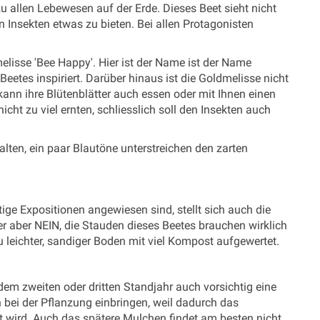
u allen Lebewesen auf der Erde. Dieses Beet sieht nicht
n Insekten etwas zu bieten. Bei allen Protagonisten
melisse 'Bee Happy'. Hier ist der Name ist der Name
tes inspiriert. Darüber hinaus ist die Goldmelisse nicht
ann ihre Blütenblätter auch essen oder mit Ihnen einen
cht zu viel ernten, schliesslich soll den Insekten auch
alten, ein paar Blautöne unterstreichen den zarten
ige Expositionen angewiesen sind, stellt sich auch die
er aber NEIN, die Stauden dieses Beetes brauchen wirklich
u leichter, sandiger Boden mit viel Kompost aufgewertet.
dem zweiten oder dritten Standjahr auch vorsichtig eine
 bei der Pflanzung einbringen, weil dadurch das
t wird. Auch das spätere Mulchen findet am besten nicht