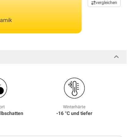
vergleichen
namik
ort
Winterhärte
albschatten
-16 °C und tiefer