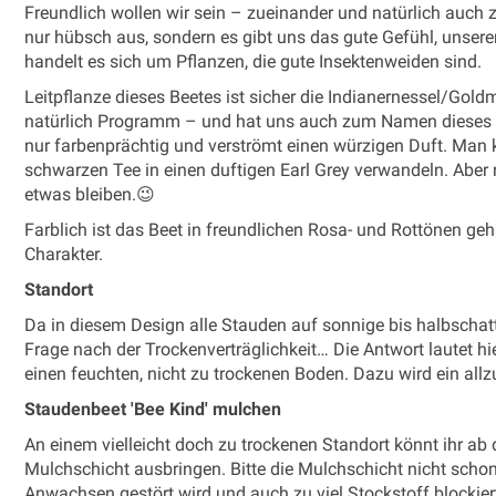
Freundlich wollen wir sein – zueinander und natürlich auch z
nur hübsch aus, sondern es gibt uns das gute Gefühl, unsere
handelt es sich um Pflanzen, die gute Insektenweiden sind.
Leitpflanze dieses Beetes ist sicher die Indianernessel/Gold
natürlich Programm – und hat uns auch zum Namen dieses Bee
nur farbenprächtig und verströmt einen würzigen Duft. Man k
schwarzen Tee in einen duftigen Earl Grey verwandeln. Aber ni
etwas bleiben.😉
Farblich ist das Beet in freundlichen Rosa- und Rottönen geh
Charakter.
Standort
Da in diesem Design alle Stauden auf sonnige bis halbschatt
Frage nach der Trockenverträglichkeit… Die Antwort lautet hi
einen feuchten, nicht zu trockenen Boden. Dazu wird ein allz
Staudenbeet 'Bee Kind' mulchen
An einem vielleicht doch zu trockenen Standort könnt ihr ab 
Mulchschicht ausbringen. Bitte die Mulchschicht nicht schon
Anwachsen gestört wird und auch zu viel Stockstoff blockier