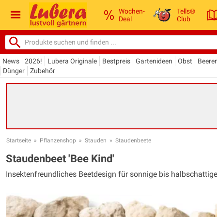
Wochen-
Tells®
Deal
Club
News
2026!
Lubera Originale
Bestpreis
Gartenideen
Obst
Beere
Dünger
Zubehör
Startseite
»
Pflanzenshop
»
Stauden
»
Staudenbeete
Staudenbeet 'Bee Kind'
Insektenfreundliches Beetdesign für sonnige bis halbschattige