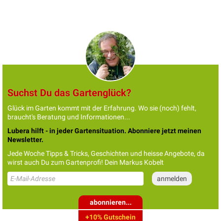
Suchst Du das Gartenglück?
Glück im Garten kommt mit der Erfahrung. Wo sie (noch) fehlt,
braucht's Beratung und Informationen...
Lubera hilft - in jeder Gartensituation. Abonniere jetzt meinen
Newsletter.
Jede Woche Tipps & Tricks, Geschichten und heisse Angebote, da
wirst auch Du zum Gartenprofi! Dein Markus Kobelt
abonnieren...
+10% Gutschein