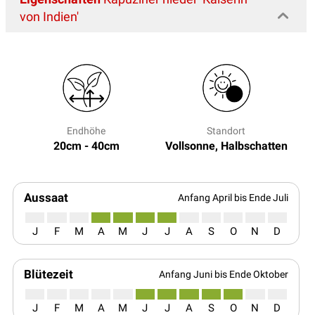
von Indien'
Endhöhe
Standort
20cm - 40cm
Vollsonne, Halbschatten
Aussaat
Anfang April bis Ende Juli
J
F
M
A
M
J
J
A
S
O
N
D
Blütezeit
Anfang Juni bis Ende Oktober
J
F
M
A
M
J
J
A
S
O
N
D