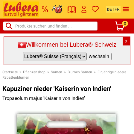
DE
|
FR
0
X
Willkommen bei Lubera® Schweiz
Startseite
»
Pflanzenshop
»
Samen
»
Blumen Samen
»
Einjährige niedere
Rabattenblumen
Kapuziner nieder 'Kaiserin von Indien'
Tropaeolum majus 'Kaiserin von Indien'