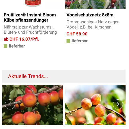
Frutilizer® Instant Bloom
Vogelschutznetz 8x8m
Kübelpflanzendünger
Grobmaschiges Netz gegen
Nährsalz zur Wachstums-,
Vögel, z.B. bei Kirschen
Blüten- und Fruchtförderung
CHF 58.90
ab CHF 16.07/Pfl.
lieferbar
lieferbar
Aktuelle Trends...