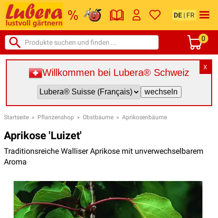
DE
|
FR
0
X
Willkommen bei Lubera® Schweiz
Startseite
»
Pflanzenshop
»
Obstbäume
»
Aprikosenbäume
Aprikose 'Luizet'
Traditionsreiche Walliser Aprikose mit unverwechselbarem
Aroma