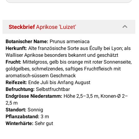
Steckbrief
Aprikose 'Luizet'
Botanischer Name:
Prunus armeniaca
Herkunft:
Alte französische Sorte aus Écully bei Lyon; als
Walliser Aprikose besonders bekannt und geschätzt
Frucht:
Mittelgross, gelb bis orange mit roter Sonnenseite,
goldgelbes, schmelzendes, saftiges Fruchtfleisch mit
aromatisch-süssem Geschmack
Reifezeit:
Ende Juli bis Anfang August
Befruchtung:
Selbstfruchtbar
Endgrösse Niederstamm:
Höhe 2,5–3,5 m, Kronen-Ø 2–
2,5 m
Standort:
Sonnig
Pflanzabstand:
3 m
Winterhärte:
Sehr gut