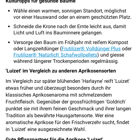
Kulturtipps für gesunde Bäume
Wähle einen warmen, sonnigen Standort, möglichst
vor einer Hauswand oder an einem geschützten Platz.
Schneide die Krone nach der Ernte leicht aus, damit
Licht und Luft ins Bauminnere gelangen.
Versorge den Baum im Frühjahr mit reifem Kompost
oder Langzeitdünger (
Frutilizer® Volldünger Plus
oder
Frutilizer® 'Natürlich' Schafwollpellets
) und giesse
während längerer Trockenperioden regelmässig.
'Luizet' im Vergleich zu anderen Aprikosensorten
Im Vergleich zur später blühenden 'Harlayne' reift 'Luizet'
etwas früher und überzeugt besonders durch ihr
klassisches Aprikosenaroma mit schmelzendem
Fruchtfleisch. Gegenüber der grossfrüchtigen 'Goldrich'
punktet sie mit ihrem feinen Geschmack und ihrer langen
Tradition als bewährte Hausgartensorte. Wer eine
aromatische Aprikose für den Frischverzehr sucht, findet
in 'Luizet' eine ausgezeichnete Wahl.
Gute Pflanzpartner für die Aprikose 'Luizet'