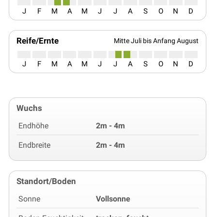
J
F
M
A
M
J
J
A
S
O
N
D
Reife/Ernte
Mitte Juli bis Anfang August
J
F
M
A
M
J
J
A
S
O
N
D
Wuchs
Endhöhe
2m - 4m
Endbreite
2m - 4m
Standort/Boden
Sonne
Vollsonne