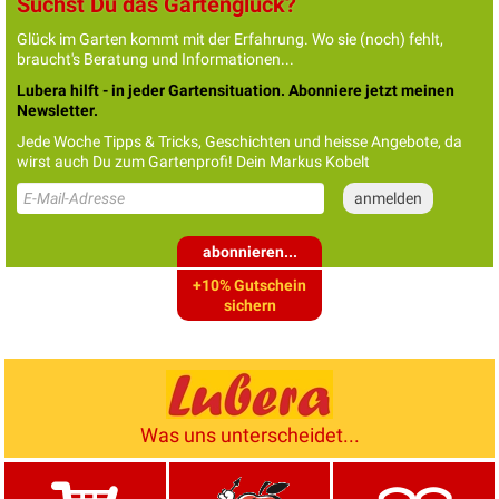
Suchst Du das Gartenglück?
Glück im Garten kommt mit der Erfahrung. Wo sie (noch) fehlt,
braucht's Beratung und Informationen...
Lubera hilft - in jeder Gartensituation. Abonniere jetzt meinen
Newsletter.
Jede Woche Tipps & Tricks, Geschichten und heisse Angebote, da
wirst auch Du zum Gartenprofi! Dein Markus Kobelt
abonnieren...
+10% Gutschein
sichern
Was uns unterscheidet...