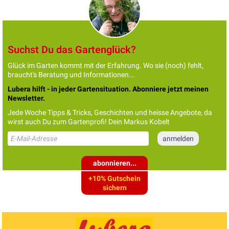
Suchst Du das Gartenglück?
Glück im Garten kommt mit der Erfahrung. Wo sie (noch) fehlt,
braucht's Beratung und Informationen...
Lubera hilft - in jeder Gartensituation. Abonniere jetzt meinen
Newsletter.
Jede Woche Tipps & Tricks, Geschichten und heisse Angebote, da
wirst auch Du zum Gartenprofi! Dein Markus Kobelt
abonnieren...
+10% Gutschein
sichern