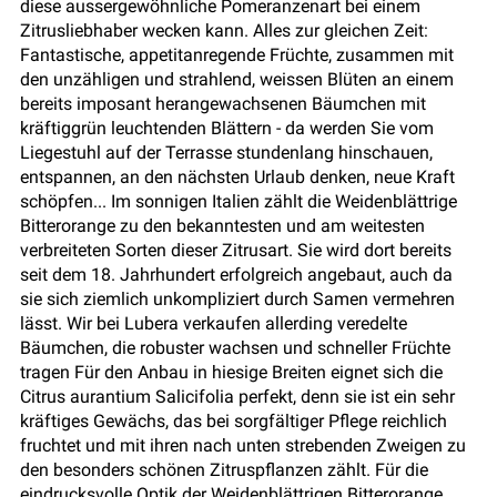
diese aussergewöhnliche Pomeranzenart bei einem
Zitrusliebhaber wecken kann. Alles zur gleichen Zeit:
Fantastische, appetitanregende Früchte, zusammen mit
den unzähligen und strahlend, weissen Blüten an einem
bereits imposant herangewachsenen Bäumchen mit
kräftiggrün leuchtenden Blättern - da werden Sie vom
Liegestuhl auf der Terrasse stundenlang hinschauen,
entspannen, an den nächsten Urlaub denken, neue Kraft
schöpfen... Im sonnigen Italien zählt die Weidenblättrige
Bitterorange zu den bekanntesten und am weitesten
verbreiteten Sorten dieser Zitrusart. Sie wird dort bereits
seit dem 18. Jahrhundert erfolgreich angebaut, auch da
sie sich ziemlich unkompliziert durch Samen vermehren
lässt. Wir bei Lubera verkaufen allerding veredelte
Bäumchen, die robuster wachsen und schneller Früchte
tragen Für den Anbau in hiesige Breiten eignet sich die
Citrus aurantium Salicifolia perfekt, denn sie ist ein sehr
kräftiges Gewächs, das bei sorgfältiger Pflege reichlich
fruchtet und mit ihren nach unten strebenden Zweigen zu
den besonders schönen Zitruspflanzen zählt. Für die
eindrucksvolle Optik der Weidenblättrigen Bitterorange