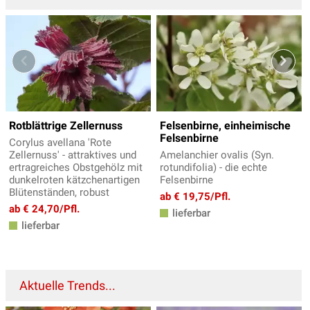
Rotblättrige Zellernuss
Felsenbirne, einheimische
Felsenbirne
Corylus avellana 'Rote
Zellernuss' - attraktives und
Amelanchier ovalis (Syn.
ertragreiches Obstgehölz mit
rotundifolia) - die echte
dunkelroten kätzchenartigen
Felsenbirne
Blütenständen, robust
ab € 19,75/Pfl.
ab € 24,70/Pfl.
lieferbar
lieferbar
Aktuelle Trends...