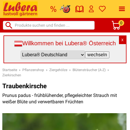
0
X
Willkommen bei Lubera® Österreich
Startseite
»
Pflanzenshop
»
Ziergehölze
»
Blütensträucher (A-Z)
»
Zierkirschen
Traubenkirsche
Prunus padus - frühblühender, pflegeleichter Strauch mit
weißer Blüte und verwertbaren Früchten