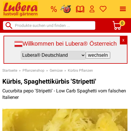
0
X
Willkommen bei Lubera® Österreich
Startseite
»
Pflanzenshop
»
Gemüse
»
Kürbis Pflanzen
Kürbis, Spaghettikürbis 'Stripetti'
Cucurbita pepo 'Stripetti' - Low Carb Spaghetti vom falschen
Italiener