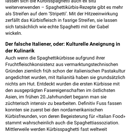
lassen sich die Kürbisspaghetti auch ex situ
weiterverwenden – Spaghettikürbis-Rezepte gibt es mehr
als Streifen auf dem ‘Stripetti’. Mit der Hitzeeinwirkung
zerfällt das Kürbisfleisch in fasrige Streifen, sie lassen
sich tatsächlich wie echte Spaghetti mit der Gabel
wickeln.
Der falsche Italiener, oder: Kulturelle Aneignung in
der Kulinarik
Auch wenn die Spaghettikürbisse aufgrund ihrer
Fruchtfleischkonsistenz aus vermarktungstechnischen
Gründen ziemlich früh schon der italienischen Pastakultur
angedichtet wurden, mit Italianità haben sie grundsätzlich
nichts am Hut. Entdeckt wurden die ersten Kürbisse mit
den ausgeprägten Fasereigenschaften im östlichsten
Asien, im frühen 20.Jahrhundert begann man sie
züchterisch intensiv zu bearbeiten. Definitiv Fuss fassen
konnten sie zuerst bei den nordamerikanischen
Kürbisfreunden, von deren Begeisterung für «Italian Food»
stammt wahrscheinlich auch die Spaghettiassoziation.
Mittlerweile werden Kürbisspaghetti fast weltweit