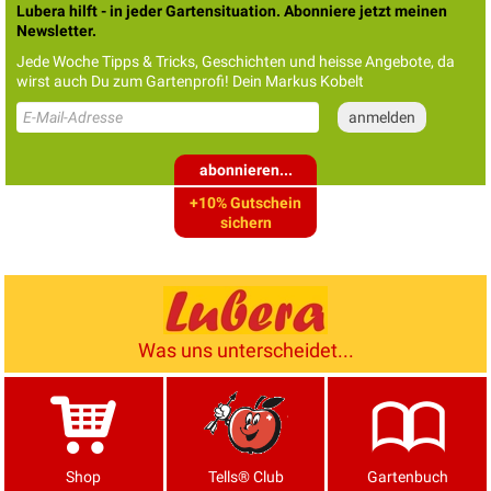
Lubera hilft - in jeder Gartensituation. Abonniere jetzt meinen
Newsletter.
Jede Woche Tipps & Tricks, Geschichten und heisse Angebote, da
wirst auch Du zum Gartenprofi! Dein Markus Kobelt
abonnieren...
+10% Gutschein
sichern
Was uns unterscheidet...
Shop
Tells® Club
Gartenbuch