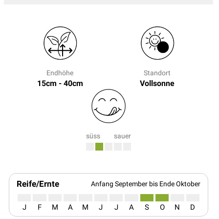
Endhöhe
Standort
15cm - 40cm
Vollsonne
süss
sauer
Reife/Ernte
Anfang September bis Ende Oktober
J
F
M
A
M
J
J
A
S
O
N
D