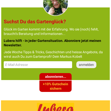
Suchst Du das Gartenglück?
Glück im Garten kommt mit der Erfahrung. Wo sie (noch) fehlt,
braucht's Beratung und Informationen...
Lubera hilft - in jeder Gartensituation. Abonniere jetzt meinen
Newsletter.
Jede Woche Tipps & Tricks, Geschichten und heisse Angebote, da
wirst auch Du zum Gartenprofi! Dein Markus Kobelt
abonnieren...
+10% Gutschein
sichern