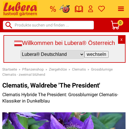
0
X
Willkommen bei Lubera® Österreich
Startseite
»
Pflanzenshop
»
Ziergehölze
»
Clematis
»
Grossblumige
Clematis - zweimal blühend
Clematis, Waldrebe 'The President'
Clematis Hybride The President: Grossblumiger Clematis-
Klassiker in Dunkelblau