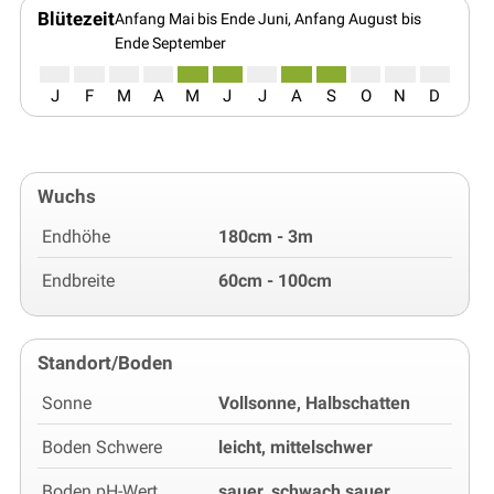
Blütezeit
Anfang Mai bis Ende Juni, Anfang August bis
Ende September
J
F
M
A
M
J
J
A
S
O
N
D
Wuchs
Endhöhe
180cm - 3m
Endbreite
60cm - 100cm
Standort/Boden
Sonne
Vollsonne, Halbschatten
Boden Schwere
leicht, mittelschwer
Boden pH-Wert
sauer, schwach sauer,