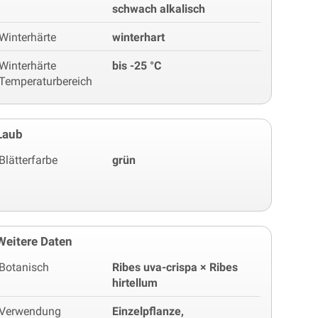
schwach alkalisch
Winterhärte
winterhart
Winterhärte
bis -25 °C
Temperaturbereich
Laub
Blätterfarbe
grün
Weitere Daten
Botanisch
Ribes uva-crispa × Ribes
hirtellum
Verwendung
Einzelpflanze,