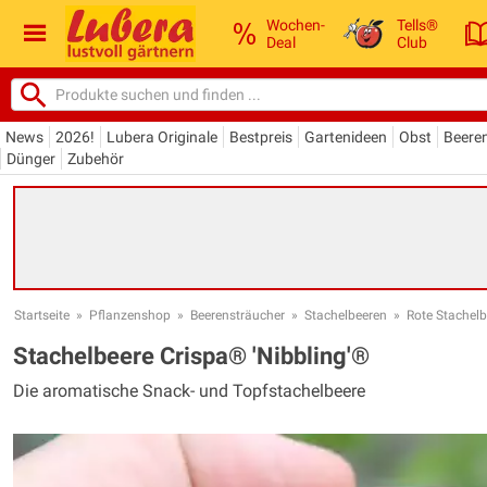
Wochen-
Tells®
Deal
Club
News
2026!
Lubera Originale
Bestpreis
Gartenideen
Obst
Beere
Dünger
Zubehör
Startseite
»
Pflanzenshop
»
Beerensträucher
»
Stachelbeeren
»
Rote Stachel
Stachelbeere Crispa® 'Nibbling'®
Die aromatische Snack- und Topfstachelbeere