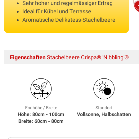
Sehr hoher und regelmässiger Ertrag
Ideal für Kübel und Terrasse
Aromatische Delikatess-Stachelbeere
Eigenschaften
Stachelbeere Crispa® 'Nibbling'®
Endhöhe / Breite
Standort
Höhe: 80cm - 100cm
Vollsonne, Halbschatten
Breite: 60cm - 80cm