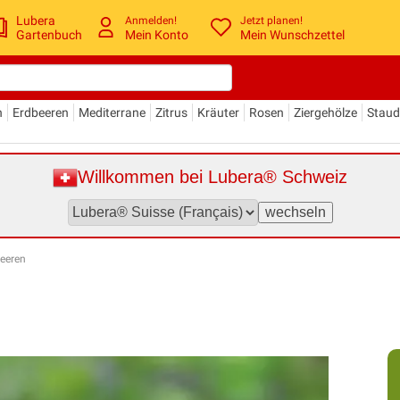
Lubera
Anmelden!
Jetzt planen!
Gartenbuch
Mein Konto
Mein Wunschzettel
n
Erdbeeren
Mediterrane
Zitrus
Kräuter
Rosen
Ziergehölze
Stau
Willkommen bei Lubera® Schweiz
beeren