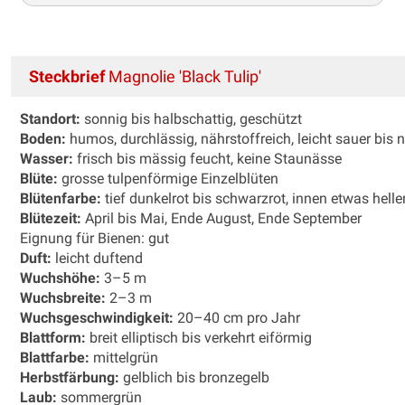
Steckbrief
Magnolie 'Black Tulip'
Standort:
sonnig bis halbschattig, geschützt
Boden:
humos, durchlässig, nährstoffreich, leicht sauer bis n
Wasser:
frisch bis mässig feucht, keine Staunässe
Blüte:
grosse tulpenförmige Einzelblüten
Blütenfarbe:
tief dunkelrot bis schwarzrot, innen etwas helle
Blütezeit:
April bis Mai, Ende August, Ende September
Eignung für Bienen: gut
Duft:
leicht duftend
Wuchshöhe:
3–5 m
Wuchsbreite:
2–3 m
Wuchsgeschwindigkeit:
20–40 cm pro Jahr
Blattform:
breit elliptisch bis verkehrt eiförmig
Blattfarbe:
mittelgrün
Herbstfärbung:
gelblich bis bronzegelb
Laub:
sommergrün