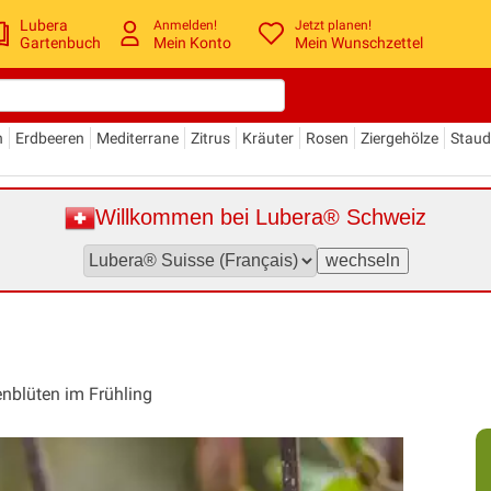
Lubera
Anmelden!
Jetzt planen!
Gartenbuch
Mein Konto
Mein Wunschzettel
n
Erdbeeren
Mediterrane
Zitrus
Kräuter
Rosen
Ziergehölze
Stau
Willkommen bei Lubera® Schweiz
enblüten im Frühling