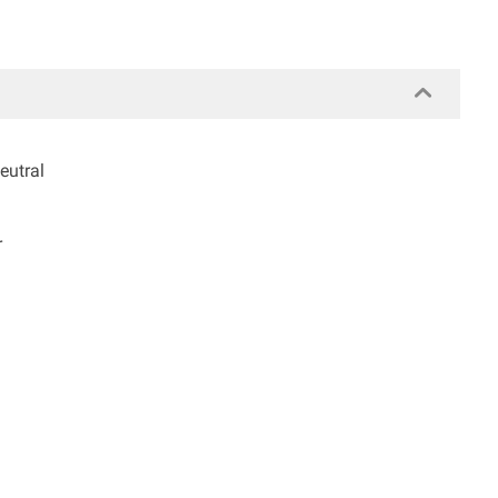
eutral
r