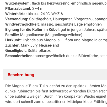
Wurzelsystem:
flach bis herzwurzelnd, empfindlich gegenü
Pflanzabstand:
2–4 m
Winterhärte:
bis ca. -24 °C, WHZ 6
Verwendung:
Solitärgehölz, Hausgarten, Vorgarten, Japanga
Windverträglichkeit:
mässig, geschützte Lage empfohlen
Eignung für die Kultur im Kübel:
gut in jungen Jahren, spät
Familie:
Magnoliaceae (Magnoliengewächse)
Herkunft:
Hybride aus Magnolia liliiflora und Magnolia camp
Züchter:
Mark Jury, Neuseeland
Geselligkeit:
Solitärpflanze
Besonderheiten:
aussergewöhnlich dunkle Blütenfarbe, sehr 
Beschreibung
Die Magnolie 'Black Tulip' gehört zu den spektakulärsten Mag
dunkel rubinroten bis fast schwarzrot wirkenden Blüten ersc
unbelaubten Zweigen. Durch ihren kompakten Wuchs eignet si
wird dort schnell zum unbestrittenen Mittelpunkt der Frühlin