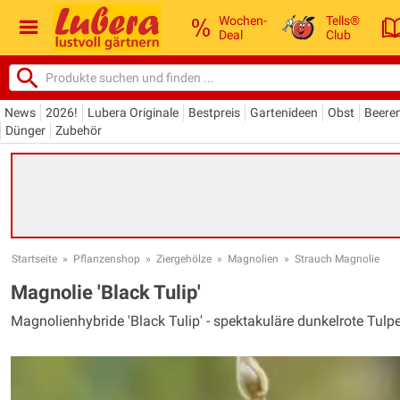
Wochen-
Tells®
Deal
Club
News
2026!
Lubera Originale
Bestpreis
Gartenideen
Obst
Beere
Dünger
Zubehör
Startseite
»
Pflanzenshop
»
Ziergehölze
»
Magnolien
»
Strauch Magnolie
Magnolie 'Black Tulip'
Magnolienhybride 'Black Tulip' - spektakuläre dunkelrote Tulp